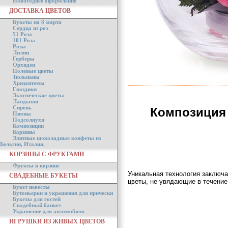
Новогоднее оформление
ДОСТАВКА ЦВЕТОВ
Букеты на 8 марта
Сердца из роз
51 Роза
101 Роза
Розы
Лилии
Герберы
Орхидеи
Полевые цветы
Тюльпаны
Хризантемы
Гвоздики
Экзотические цветы
Ландыши
Сирень
Композиция 
Пионы
Подсолнухи
Композиции
Корзины
Элитные шоколадные конфеты из
Бельгии, Италии.
КОРЗИНЫ С ФРУКТАМИ
Фрукты в корзине
Уникальная технология заключа
СВАДЕБНЫЕ БУКЕТЫ
цветы, не увядающие в течение
Букет невесты
Бутоньерки и украшения для прически
Букеты для гостей
Свадебный банкет
Украшение для автомобиля
ИГРУШКИ ИЗ ЖИВЫХ ЦВЕТОВ