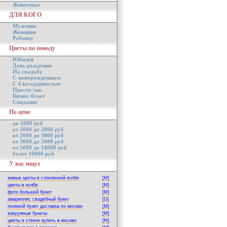
Животные
ДЛЯ КОГО
Мужчине
Женщине
Ребенку
Цветы по поводу
Юбилей
День рождения
На свадьбу
С новорожденным
С благодарностью
Просто так
Бизнес букет
Свидание
По цене
до 1000 руб
от 1000 до 2000 руб
от 2000 до 3000 руб
от 3000 до 5000 руб
от 5000 до 10000 руб
более 10000 руб
У нас ищут
живые цветы в стеклянной колбе
[M]
цветы в колбе
[M]
фото большой букет
[M]
амариллис свадебный букет
[G]
полевой букет доставка по москве
[M]
вакуумные букеты
[M]
цветы в стекле купить в москве
[M]