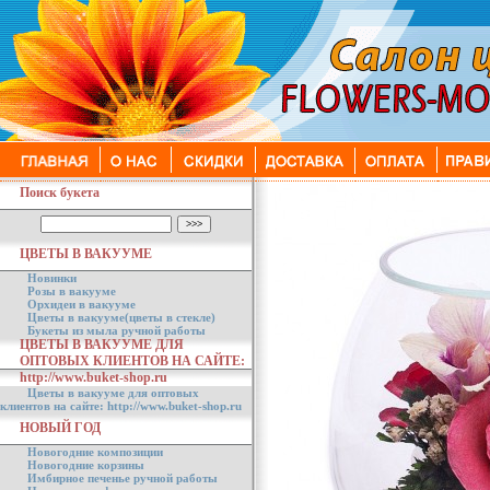
Поиск букета
ЦВЕТЫ В ВАКУУМЕ
Новинки
Розы в вакууме
Орхидеи в вакууме
Цветы в вакууме(цветы в стекле)
Букеты из мыла ручной работы
ЦВЕТЫ В ВАКУУМЕ ДЛЯ
ОПТОВЫХ КЛИЕНТОВ НА САЙТЕ:
http://www.buket-shop.ru
Цветы в вакууме для оптовых
клиентов на сайте: http://www.buket-shop.ru
НОВЫЙ ГОД
Новогодние композиции
Новогодние корзины
Имбирное печенье ручной работы