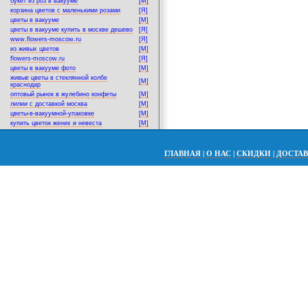
букет из роз в вакууме
[M]
корзина цветов с маленькими розами
[Я]
цветы в вакууме
[M]
цветы в вакууме купить в москве дешево
[Я]
www.flowers-moscow.ru
[Я]
из живых цветов
[M]
flowers-moscow.ru
[Я]
цветы в вакууме фото
[M]
живые цветы в стеклянной колбе
[M]
краснодар
оптовый рынок в жулебино конфеты
[M]
лилии с доставкой москва
[M]
цветы-в-вакуумной-упаковке
[M]
купить цветок жених и невеста
[M]
ГЛАВНАЯ
|
О НАС
|
СКИДКИ
|
ДОСТА