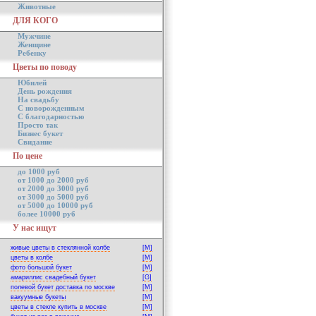
Животные
ДЛЯ КОГО
Мужчине
Женщине
Ребенку
Цветы по поводу
Юбилей
День рождения
На свадьбу
С новорожденным
С благодарностью
Просто так
Бизнес букет
Свидание
По цене
до 1000 руб
от 1000 до 2000 руб
от 2000 до 3000 руб
от 3000 до 5000 руб
от 5000 до 10000 руб
более 10000 руб
У нас ищут
живые цветы в стеклянной колбе
[M]
цветы в колбе
[M]
фото большой букет
[M]
амариллис свадебный букет
[G]
полевой букет доставка по москве
[M]
вакуумные букеты
[M]
цветы в стекле купить в москве
[M]