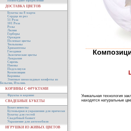
Новогоднее оформление
ДОСТАВКА ЦВЕТОВ
Букеты на 8 марта
Сердца из роз
51 Роза
101 Роза
Розы
Лилии
Герберы
Орхидеи
Полевые цветы
Тюльпаны
Хризантемы
Композици
Гвоздики
Экзотические цветы
Ландыши
Сирень
Пионы
Подсолнухи
Композиции
Корзины
Элитные шоколадные конфеты из
Бельгии, Италии.
КОРЗИНЫ С ФРУКТАМИ
Фрукты в корзине
Уникальная технология зак
находятся натуральные цве
СВАДЕБНЫЕ БУКЕТЫ
Букет невесты
Бутоньерки и украшения для прически
Букеты для гостей
Свадебный банкет
Украшение для автомобиля
ИГРУШКИ ИЗ ЖИВЫХ ЦВЕТОВ