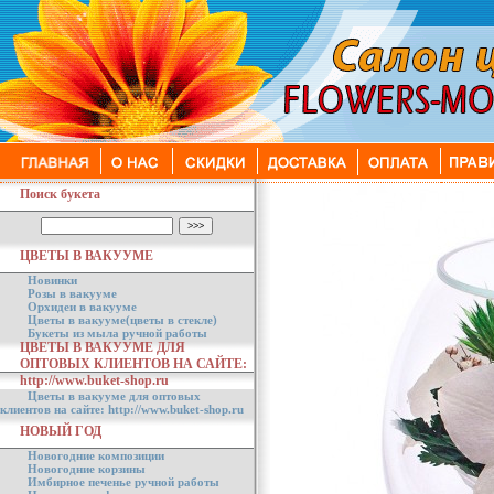
Поиск букета
ЦВЕТЫ В ВАКУУМЕ
Новинки
Розы в вакууме
Орхидеи в вакууме
Цветы в вакууме(цветы в стекле)
Букеты из мыла ручной работы
ЦВЕТЫ В ВАКУУМЕ ДЛЯ
ОПТОВЫХ КЛИЕНТОВ НА САЙТЕ:
http://www.buket-shop.ru
Цветы в вакууме для оптовых
клиентов на сайте: http://www.buket-shop.ru
НОВЫЙ ГОД
Новогодние композиции
Новогодние корзины
Имбирное печенье ручной работы