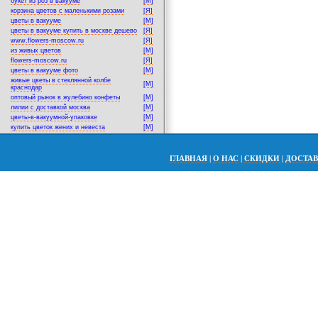
букет из роз в вакууме
[M]
корзина цветов с маленькими розами
[Я]
цветы в вакууме
[M]
цветы в вакууме купить в москве дешево
[Я]
www.flowers-moscow.ru
[Я]
из живых цветов
[M]
flowers-moscow.ru
[Я]
цветы в вакууме фото
[M]
живые цветы в стеклянной колбе
[M]
краснодар
оптовый рынок в жулебино конфеты
[M]
лилии с доставкой москва
[M]
цветы-в-вакуумной-упаковке
[M]
купить цветок жених и невеста
[M]
ГЛАВНАЯ
|
О НАС
|
СКИДКИ
|
ДОСТА