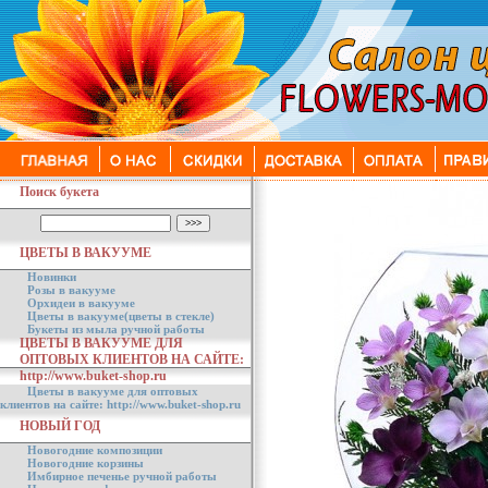
Поиск букета
ЦВЕТЫ В ВАКУУМЕ
Новинки
Розы в вакууме
Орхидеи в вакууме
Цветы в вакууме(цветы в стекле)
Букеты из мыла ручной работы
ЦВЕТЫ В ВАКУУМЕ ДЛЯ
ОПТОВЫХ КЛИЕНТОВ НА САЙТЕ:
http://www.buket-shop.ru
Цветы в вакууме для оптовых
клиентов на сайте: http://www.buket-shop.ru
НОВЫЙ ГОД
Новогодние композиции
Новогодние корзины
Имбирное печенье ручной работы