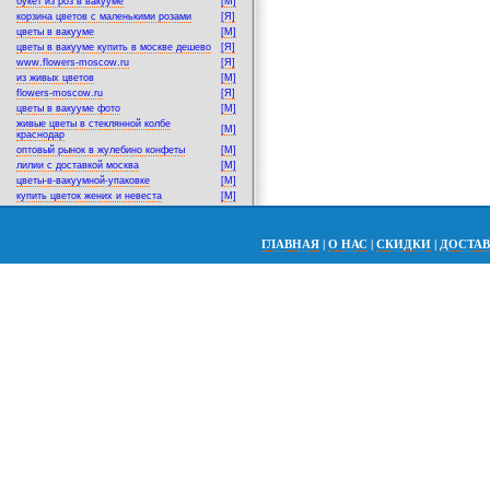
букет из роз в вакууме
[M]
корзина цветов с маленькими розами
[Я]
цветы в вакууме
[M]
цветы в вакууме купить в москве дешево
[Я]
www.flowers-moscow.ru
[Я]
из живых цветов
[M]
flowers-moscow.ru
[Я]
цветы в вакууме фото
[M]
живые цветы в стеклянной колбе
[M]
краснодар
оптовый рынок в жулебино конфеты
[M]
лилии с доставкой москва
[M]
цветы-в-вакуумной-упаковке
[M]
купить цветок жених и невеста
[M]
ГЛАВНАЯ
|
О НАС
|
СКИДКИ
|
ДОСТА