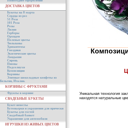
Новогоднее оформление
ДОСТАВКА ЦВЕТОВ
Букеты на 8 марта
Сердца из роз
51 Роза
101 Роза
Розы
Лилии
Герберы
Орхидеи
Полевые цветы
Тюльпаны
Хризантемы
Композици
Гвоздики
Экзотические цветы
Ландыши
Сирень
Пионы
Подсолнухи
Ц
Композиции
Корзины
Элитные шоколадные конфеты из
Бельгии, Италии.
КОРЗИНЫ С ФРУКТАМИ
Фрукты в корзине
Уникальная технология зак
находятся натуральные цве
СВАДЕБНЫЕ БУКЕТЫ
Букет невесты
Бутоньерки и украшения для прически
Букеты для гостей
Свадебный банкет
Украшение для автомобиля
ИГРУШКИ ИЗ ЖИВЫХ ЦВЕТОВ