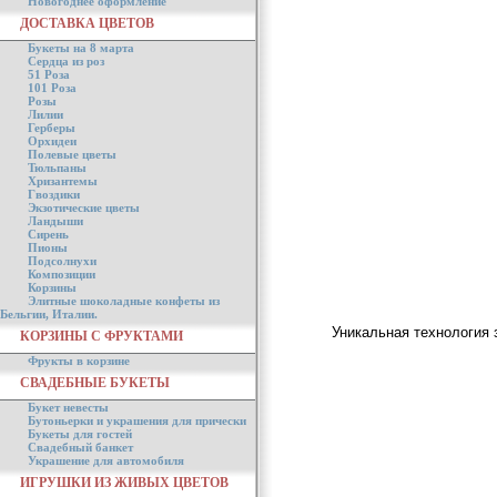
Новогоднее оформление
ДОСТАВКА ЦВЕТОВ
Букеты на 8 марта
Сердца из роз
51 Роза
101 Роза
Розы
Лилии
Герберы
Орхидеи
Полевые цветы
Тюльпаны
Хризантемы
Гвоздики
Экзотические цветы
Ландыши
Сирень
Пионы
Подсолнухи
Композиции
Корзины
Элитные шоколадные конфеты из
Бельгии, Италии.
Уникальная технология 
КОРЗИНЫ С ФРУКТАМИ
Фрукты в корзине
СВАДЕБНЫЕ БУКЕТЫ
Букет невесты
Бутоньерки и украшения для прически
Букеты для гостей
Свадебный банкет
Украшение для автомобиля
ИГРУШКИ ИЗ ЖИВЫХ ЦВЕТОВ