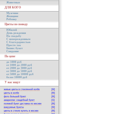
Животные
ДЛЯ КОГО
Мужчине
Женщине
Ребенку
Цветы по поводу
Юбилей
День рождения
На свадьбу
С новорожденным
С благодарностью
Просто так
Бизнес букет
Свидание
По цене
до 1000 руб
от 1000 до 2000 руб
от 2000 до 3000 руб
от 3000 до 5000 руб
от 5000 до 10000 руб
более 10000 руб
У нас ищут
живые цветы в стеклянной колбе
[M]
цветы в колбе
[M]
фото большой букет
[M]
амариллис свадебный букет
[G]
полевой букет доставка по москве
[M]
вакуумные букеты
[M]
цветы в стекле купить в москве
[M]