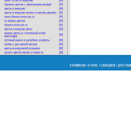
букет из роз в вакууме
[M]
корзина цветов с маленькими розами
[Я]
цветы в вакууме
[M]
цветы в вакууме купить в москве дешево
[Я]
www.flowers-moscow.ru
[Я]
из живых цветов
[M]
flowers-moscow.ru
[Я]
цветы в вакууме фото
[M]
живые цветы в стеклянной колбе
[M]
краснодар
оптовый рынок в жулебино конфеты
[M]
лилии с доставкой москва
[M]
цветы-в-вакуумной-упаковке
[M]
купить цветок жених и невеста
[M]
ГЛАВНАЯ
|
О НАС
|
СКИДКИ
|
ДОСТА