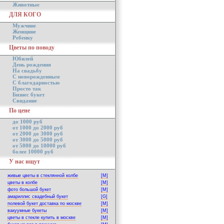
Животные
ДЛЯ КОГО
Мужчине
Женщине
Ребенку
Цветы по поводу
Юбилей
День рождения
На свадьбу
С новорожденным
С благодарностью
Просто так
Бизнес букет
Свидание
По цене
до 1000 руб
от 1000 до 2000 руб
от 2000 до 3000 руб
от 3000 до 5000 руб
от 5000 до 10000 руб
более 10000 руб
У нас ищут
живые цветы в стеклянной колбе
[M]
цветы в колбе
[M]
фото большой букет
[M]
амариллис свадебный букет
[G]
полевой букет доставка по москве
[M]
вакуумные букеты
[M]
цветы в стекле купить в москве
[M]