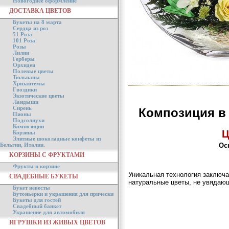
Новогоднее оформление
ДОСТАВКА ЦВЕТОВ
Букеты на 8 марта
Сердца из роз
51 Роза
101 Роза
Розы
Лилии
Герберы
Орхидеи
Полевые цветы
Тюльпаны
Хризантемы
Гвоздики
Экзотические цветы
Ландыши
Сирень
Композиция в 
Пионы
Подсолнухи
Композиции
Ц
Корзины
Элитные шоколадные конфеты из
Бельгии, Италии.
Ос
КОРЗИНЫ С ФРУКТАМИ
Фрукты в корзине
Уникальная технология заключа
СВАДЕБНЫЕ БУКЕТЫ
натуральные цветы, не увядающ
Букет невесты
Бутоньерки и украшения для прически
Букеты для гостей
Свадебный банкет
Украшение для автомобиля
ИГРУШКИ ИЗ ЖИВЫХ ЦВЕТОВ