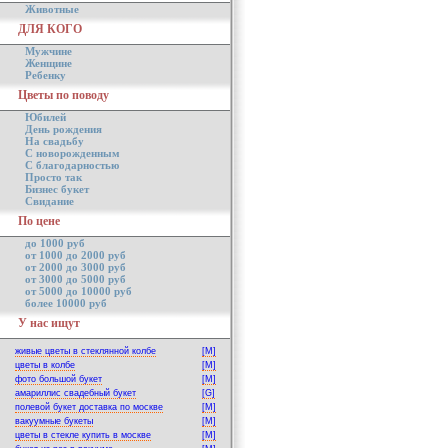
Животные
ДЛЯ КОГО
Мужчине
Женщине
Ребенку
Цветы по поводу
Юбилей
День рождения
На свадьбу
С новорожденным
С благодарностью
Просто так
Бизнес букет
Свидание
По цене
до 1000 руб
от 1000 до 2000 руб
от 2000 до 3000 руб
от 3000 до 5000 руб
от 5000 до 10000 руб
более 10000 руб
У нас ищут
живые цветы в стеклянной колбе
[M]
цветы в колбе
[M]
фото большой букет
[M]
амариллис свадебный букет
[G]
полевой букет доставка по москве
[M]
вакуумные букеты
[M]
цветы в стекле купить в москве
[M]