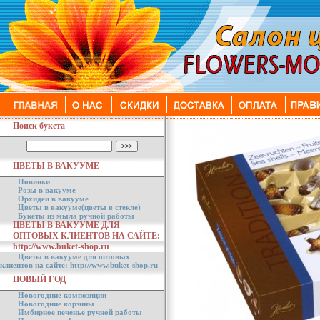
Поиск букета
ЦВЕТЫ В ВАКУУМЕ
Новинки
Розы в вакууме
Орхидеи в вакууме
Цветы в вакууме(цветы в стекле)
Букеты из мыла ручной работы
ЦВЕТЫ В ВАКУУМЕ ДЛЯ
ОПТОВЫХ КЛИЕНТОВ НА САЙТЕ:
http://www.buket-shop.ru
Цветы в вакууме для оптовых
клиентов на сайте: http://www.buket-shop.ru
НОВЫЙ ГОД
Новогодние композиции
Новогодние корзины
Имбирное печенье ручной работы