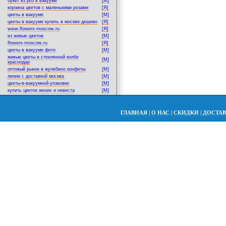
букет из роз в вакууме
[M]
корзина цветов с маленькими розами
[Я]
цветы в вакууме
[M]
цветы в вакууме купить в москве дешево
[Я]
www.flowers-moscow.ru
[Я]
из живых цветов
[M]
flowers-moscow.ru
[Я]
цветы в вакууме фото
[M]
живые цветы в стеклянной колбе
[M]
краснодар
оптовый рынок в жулебино конфеты
[M]
лилии с доставкой москва
[M]
цветы-в-вакуумной-упаковке
[M]
купить цветок жених и невеста
[M]
ГЛАВНАЯ
|
О НАС
|
СКИДКИ
|
ДОСТА