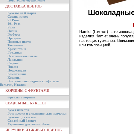
Новогоднее оформление
ДОСТАВКА ЦВЕТОВ
Шоколадные 
Букеты на 8 марта
Сердца из роз
51 Роза
101 Роза
Розы
Лилии
Hamlet (Гамлет) - это иннова
Герберы
изделия Hamlet очень популя
Орхидеи
настощих гурманов. Внимание
Полевые цветы
или композицией.
Тюльпаны
Хризантемы
Гвоздики
Экзотические цветы
Ландыши
Сирень
Пионы
Подсолнухи
Композиции
Корзины
Элитные шоколадные конфеты из
Бельгии, Италии.
КОРЗИНЫ С ФРУКТАМИ
Фрукты в корзине
СВАДЕБНЫЕ БУКЕТЫ
Букет невесты
Бутоньерки и украшения для прически
Букеты для гостей
Свадебный банкет
Украшение для автомобиля
ИГРУШКИ ИЗ ЖИВЫХ ЦВЕТОВ