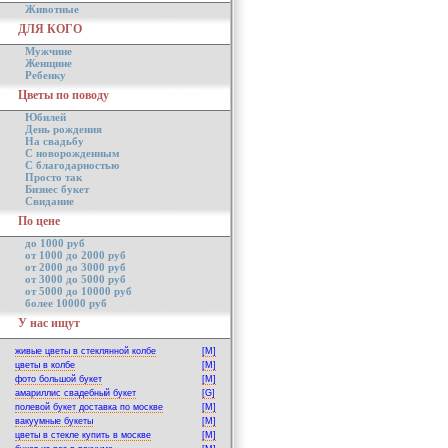
Животные
ДЛЯ КОГО
Мужчине
Женщине
Ребенку
Цветы по поводу
Юбилей
День рождения
На свадьбу
С новорожденным
С благодарностью
Просто так
Бизнес букет
Свидание
По цене
до 1000 руб
от 1000 до 2000 руб
от 2000 до 3000 руб
от 3000 до 5000 руб
от 5000 до 10000 руб
более 10000 руб
У нас ищут
живые цветы в стеклянной колбе
[M]
цветы в колбе
[M]
фото большой букет
[M]
амариллис свадебный букет
[G]
полевой букет доставка по москве
[M]
вакуумные букеты
[M]
цветы в стекле купить в москве
[M]