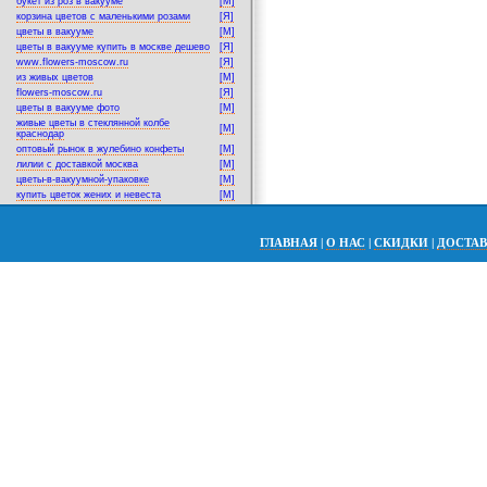
букет из роз в вакууме
[M]
корзина цветов с маленькими розами
[Я]
цветы в вакууме
[M]
цветы в вакууме купить в москве дешево
[Я]
www.flowers-moscow.ru
[Я]
из живых цветов
[M]
flowers-moscow.ru
[Я]
цветы в вакууме фото
[M]
живые цветы в стеклянной колбе
[M]
краснодар
оптовый рынок в жулебино конфеты
[M]
лилии с доставкой москва
[M]
цветы-в-вакуумной-упаковке
[M]
купить цветок жених и невеста
[M]
ГЛАВНАЯ
|
О НАС
|
СКИДКИ
|
ДОСТА