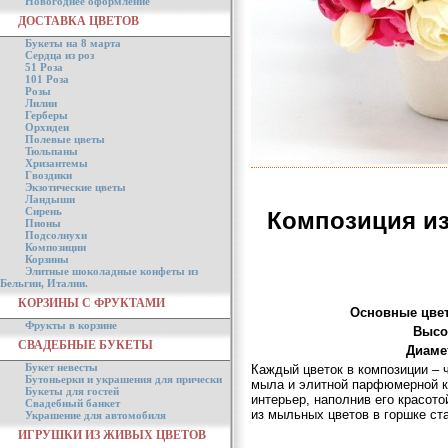
Новогоднее оформление
ДОСТАВКА ЦВЕТОВ
Букеты на 8 марта
Сердца из роз
51 Роза
101 Роза
Розы
Лилии
Герберы
Орхидеи
Полевые цветы
Тюльпаны
Хризантемы
Гвоздики
Экзотические цветы
Ландыши
Сирень
Композиция из
Пионы
Подсолнухи
Композиции
Корзины
Элитные шоколадные конфеты из
Бельгии, Италии.
КОРЗИНЫ С ФРУКТАМИ
Основные цве
Фрукты в корзине
Высо
СВАДЕБНЫЕ БУКЕТЫ
Диаме
Букет невесты
Каждый цветок в композиции – 
Бутоньерки и украшения для прически
мыла и элитной парфюмерной к
Букеты для гостей
интерьер, наполнив его красот
Свадебный банкет
из мыльных цветов в горшке с
Украшение для автомобиля
ИГРУШКИ ИЗ ЖИВЫХ ЦВЕТОВ