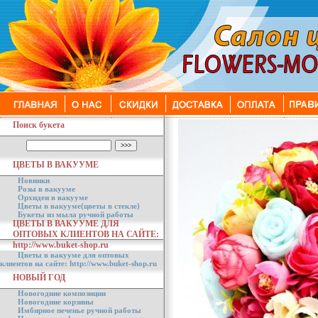
Поиск букета
ЦВЕТЫ В ВАКУУМЕ
Новинки
Розы в вакууме
Орхидеи в вакууме
Цветы в вакууме(цветы в стекле)
Букеты из мыла ручной работы
ЦВЕТЫ В ВАКУУМЕ ДЛЯ
ОПТОВЫХ КЛИЕНТОВ НА САЙТЕ:
http://www.buket-shop.ru
Цветы в вакууме для оптовых
клиентов на сайте: http://www.buket-shop.ru
НОВЫЙ ГОД
Новогодние композиции
Новогодние корзины
Имбирное печенье ручной работы