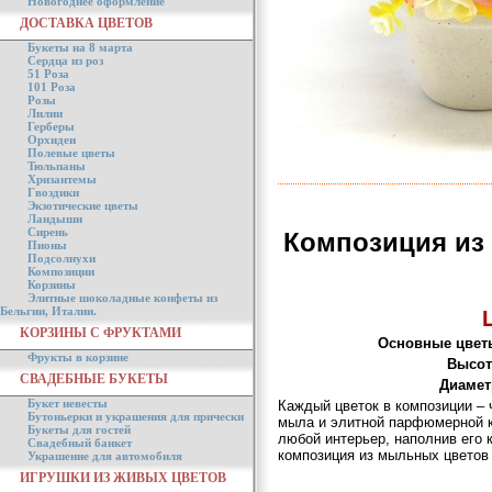
Новогоднее оформление
ДОСТАВКА ЦВЕТОВ
Букеты на 8 марта
Сердца из роз
51 Роза
101 Роза
Розы
Лилии
Герберы
Орхидеи
Полевые цветы
Тюльпаны
Хризантемы
Гвоздики
Экзотические цветы
Ландыши
Сирень
Композиция из
Пионы
Подсолнухи
Композиции
Корзины
Элитные шоколадные конфеты из
Бельгии, Италии.
КОРЗИНЫ С ФРУКТАМИ
Основные цвет
Фрукты в корзине
Высот
СВАДЕБНЫЕ БУКЕТЫ
Диамет
Букет невесты
Каждый цветок в композиции – 
Бутоньерки и украшения для прически
мыла и элитной парфюмерной к
Букеты для гостей
любой интерьер, наполнив его 
Свадебный банкет
композиция из мыльных цветов
Украшение для автомобиля
ИГРУШКИ ИЗ ЖИВЫХ ЦВЕТОВ