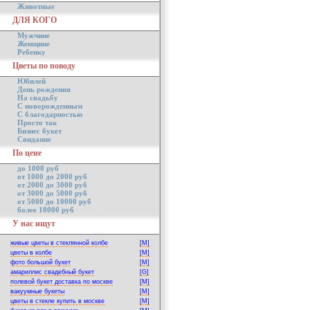
Животные
ДЛЯ КОГО
Мужчине
Женщине
Ребенку
Цветы по поводу
Юбилей
День рождения
На свадьбу
С новорожденным
С благодарностью
Просто так
Бизнес букет
Свидание
По цене
до 1000 руб
от 1000 до 2000 руб
от 2000 до 3000 руб
от 3000 до 5000 руб
от 5000 до 10000 руб
более 10000 руб
У нас ищут
живые цветы в стеклянной колбе
[M]
цветы в колбе
[M]
фото большой букет
[M]
амариллис свадебный букет
[G]
полевой букет доставка по москве
[M]
вакуумные букеты
[M]
цветы в стекле купить в москве
[M]