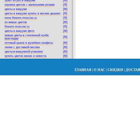
букет из роз в вакууме
[M]
корзина цветов с маленькими розами
[Я]
цветы в вакууме
[M]
цветы в вакууме купить в москве дешево
[Я]
www.flowers-moscow.ru
[Я]
из живых цветов
[M]
flowers-moscow.ru
[Я]
цветы в вакууме фото
[M]
живые цветы в стеклянной колбе
[M]
краснодар
оптовый рынок в жулебино конфеты
[M]
лилии с доставкой москва
[M]
цветы-в-вакуумной-упаковке
[M]
купить цветок жених и невеста
[M]
ГЛАВНАЯ
|
О НАС
|
СКИДКИ
|
ДОСТА