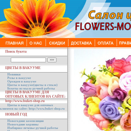
Поиск букета
ЦВЕТЫ В ВАКУУМЕ
Новинки
Розы в вакууме
Орхидеи в вакууме
Цветы в вакууме(цветы в стекле)
Букеты из мыла ручной работы
ЦВЕТЫ В ВАКУУМЕ ДЛЯ
ОПТОВЫХ КЛИЕНТОВ НА САЙТЕ:
http://www.buket-shop.ru
Цветы в вакууме для оптовых
клиентов на сайте: http://www.buket-shop.ru
НОВЫЙ ГОД
Новогодние композиции
Новогодние корзины
Имбирное печенье ручной работы