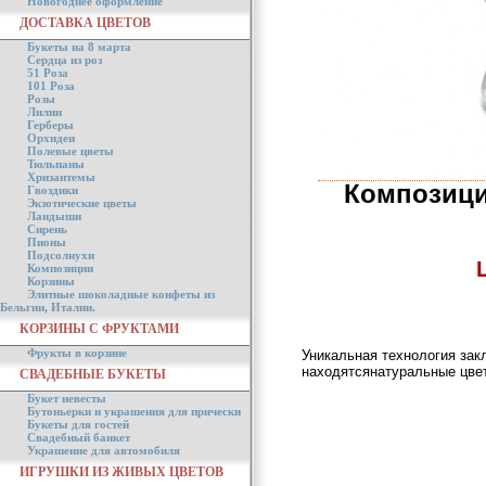
Новогоднее оформление
ДОСТАВКА ЦВЕТОВ
Букеты на 8 марта
Сердца из роз
51 Роза
101 Роза
Розы
Лилии
Герберы
Орхидеи
Полевые цветы
Тюльпаны
Хризантемы
Композици
Гвоздики
Экзотические цветы
Ландыши
Сирень
Пионы
Подсолнухи
Композиции
Корзины
Элитные шоколадные конфеты из
Бельгии, Италии.
КОРЗИНЫ С ФРУКТАМИ
Фрукты в корзине
Уникальная технология зак
находятсянатуральные цвет
СВАДЕБНЫЕ БУКЕТЫ
Букет невесты
Бутоньерки и украшения для прически
Букеты для гостей
Свадебный банкет
Украшение для автомобиля
ИГРУШКИ ИЗ ЖИВЫХ ЦВЕТОВ