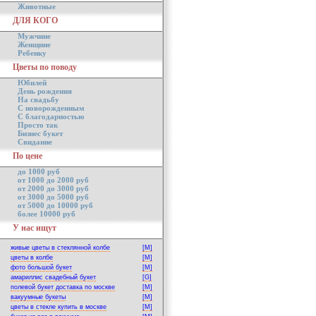
Животные
ДЛЯ КОГО
Мужчине
Женщине
Ребенку
Цветы по поводу
Юбилей
День рождения
На свадьбу
С новорожденным
С благодарностью
Просто так
Бизнес букет
Свидание
По цене
до 1000 руб
от 1000 до 2000 руб
от 2000 до 3000 руб
от 3000 до 5000 руб
от 5000 до 10000 руб
более 10000 руб
У нас ищут
живые цветы в стеклянной колбе
[M]
цветы в колбе
[M]
фото большой букет
[M]
амариллис свадебный букет
[G]
полевой букет доставка по москве
[M]
вакуумные букеты
[M]
цветы в стекле купить в москве
[M]