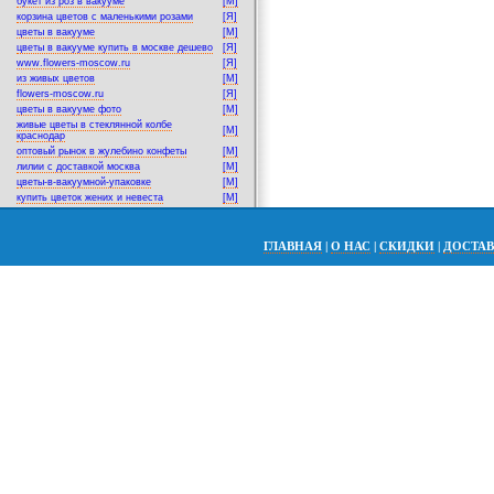
букет из роз в вакууме
[M]
корзина цветов с маленькими розами
[Я]
цветы в вакууме
[M]
цветы в вакууме купить в москве дешево
[Я]
www.flowers-moscow.ru
[Я]
из живых цветов
[M]
flowers-moscow.ru
[Я]
цветы в вакууме фото
[M]
живые цветы в стеклянной колбе
[M]
краснодар
оптовый рынок в жулебино конфеты
[M]
лилии с доставкой москва
[M]
цветы-в-вакуумной-упаковке
[M]
купить цветок жених и невеста
[M]
ГЛАВНАЯ
|
О НАС
|
СКИДКИ
|
ДОСТА