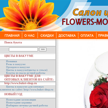
Поиск букета
ЦВЕТЫ В ВАКУУМЕ
Новинки
Розы в вакууме
Орхидеи в вакууме
Цветы в вакууме(цветы в стекле)
Букеты из мыла ручной работы
ЦВЕТЫ В ВАКУУМЕ ДЛЯ
ОПТОВЫХ КЛИЕНТОВ НА САЙТЕ:
http://www.buket-shop.ru
Цветы в вакууме для оптовых
клиентов на сайте: http://www.buket-shop.ru
НОВЫЙ ГОД
Новогодние композиции
Новогодние корзины
Имбирное печенье ручной работы