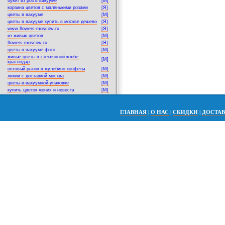
букет из роз в вакууме
[M]
корзина цветов с маленькими розами
[Я]
цветы в вакууме
[M]
цветы в вакууме купить в москве дешево
[Я]
www.flowers-moscow.ru
[Я]
из живых цветов
[M]
flowers-moscow.ru
[Я]
цветы в вакууме фото
[M]
живые цветы в стеклянной колбе
[M]
краснодар
оптовый рынок в жулебино конфеты
[M]
лилии с доставкой москва
[M]
цветы-в-вакуумной-упаковке
[M]
купить цветок жених и невеста
[M]
ГЛАВНАЯ
|
О НАС
|
СКИДКИ
|
ДОСТА