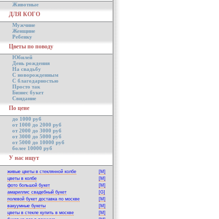
Животные
ДЛЯ КОГО
Мужчине
Женщине
Ребенку
Цветы по поводу
Юбилей
День рождения
На свадьбу
С новорожденным
С благодарностью
Просто так
Бизнес букет
Свидание
По цене
до 1000 руб
от 1000 до 2000 руб
от 2000 до 3000 руб
от 3000 до 5000 руб
от 5000 до 10000 руб
более 10000 руб
У нас ищут
живые цветы в стеклянной колбе
[M]
цветы в колбе
[M]
фото большой букет
[M]
амариллис свадебный букет
[G]
полевой букет доставка по москве
[M]
вакуумные букеты
[M]
цветы в стекле купить в москве
[M]