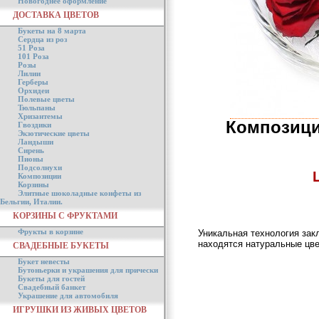
Новогоднее оформление
ДОСТАВКА ЦВЕТОВ
Букеты на 8 марта
Сердца из роз
51 Роза
101 Роза
Розы
Лилии
Герберы
Орхидеи
Полевые цветы
Тюльпаны
Хризантемы
Композици
Гвоздики
Экзотические цветы
Ландыши
Сирень
Пионы
Подсолнухи
Композиции
Корзины
Элитные шоколадные конфеты из
Бельгии, Италии.
КОРЗИНЫ С ФРУКТАМИ
Фрукты в корзине
Уникальная технология зак
находятся натуральные цве
СВАДЕБНЫЕ БУКЕТЫ
Букет невесты
Бутоньерки и украшения для прически
Букеты для гостей
Свадебный банкет
Украшение для автомобиля
ИГРУШКИ ИЗ ЖИВЫХ ЦВЕТОВ