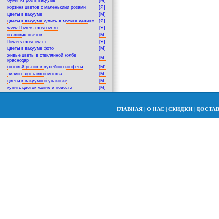
букет из роз в вакууме
[M]
корзина цветов с маленькими розами
[Я]
цветы в вакууме
[M]
цветы в вакууме купить в москве дешево
[Я]
www.flowers-moscow.ru
[Я]
из живых цветов
[M]
flowers-moscow.ru
[Я]
цветы в вакууме фото
[M]
живые цветы в стеклянной колбе
[M]
краснодар
оптовый рынок в жулебино конфеты
[M]
лилии с доставкой москва
[M]
цветы-в-вакуумной-упаковке
[M]
купить цветок жених и невеста
[M]
ГЛАВНАЯ
|
О НАС
|
СКИДКИ
|
ДОСТА