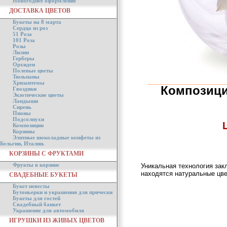
Новогоднее оформление
ДОСТАВКА ЦВЕТОВ
Букеты на 8 марта
Сердца из роз
51 Роза
101 Роза
Розы
Лилии
Герберы
Орхидеи
Полевые цветы
Тюльпаны
Хризантемы
Композици
Гвоздики
Экзотические цветы
Ландыши
Сирень
Пионы
Подсолнухи
Композиции
Корзины
Элитные шоколадные конфеты из
Бельгии, Италии.
КОРЗИНЫ С ФРУКТАМИ
Фрукты в корзине
Уникальная технология зак
находятся натуральные цве
СВАДЕБНЫЕ БУКЕТЫ
Букет невесты
Бутоньерки и украшения для прически
Букеты для гостей
Свадебный банкет
Украшение для автомобиля
ИГРУШКИ ИЗ ЖИВЫХ ЦВЕТОВ