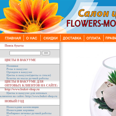
Поиск букета
ЦВЕТЫ В ВАКУУМЕ
Новинки
Розы в вакууме
Орхидеи в вакууме
Цветы в вакууме(цветы в стекле)
Букеты из мыла ручной работы
ЦВЕТЫ В ВАКУУМЕ ДЛЯ
ОПТОВЫХ КЛИЕНТОВ НА САЙТЕ:
http://www.buket-shop.ru
Цветы в вакууме для оптовых
клиентов на сайте: http://www.buket-shop.ru
НОВЫЙ ГОД
Новогодние композиции
Новогодние корзины
Имбирное печенье ручной работы