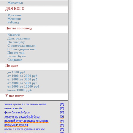
Животные
ДЛЯ КОГО
Мужчине
Женщине
Ребенку
Цветы по поводу
Юбилей
День рождения
На свадьбу
С новорожденным
С благодарностью
Просто так
Бизнес букет
Свидание
По цене
до 1000 руб
от 1000 до 2000 руб
от 2000 до 3000 руб
от 3000 до 5000 руб
от 5000 до 10000 руб
более 10000 руб
У нас ищут
живые цветы в стеклянной колбе
[M]
цветы в колбе
[M]
фото большой букет
[M]
амариллис свадебный букет
[G]
полевой букет доставка по москве
[M]
вакуумные букеты
[M]
цветы в стекле купить в москве
[M]