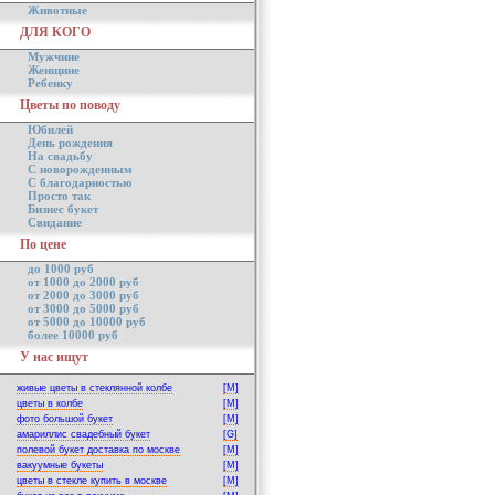
Животные
ДЛЯ КОГО
Мужчине
Женщине
Ребенку
Цветы по поводу
Юбилей
День рождения
На свадьбу
С новорожденным
С благодарностью
Просто так
Бизнес букет
Свидание
По цене
до 1000 руб
от 1000 до 2000 руб
от 2000 до 3000 руб
от 3000 до 5000 руб
от 5000 до 10000 руб
более 10000 руб
У нас ищут
живые цветы в стеклянной колбе
[M]
цветы в колбе
[M]
фото большой букет
[M]
амариллис свадебный букет
[G]
полевой букет доставка по москве
[M]
вакуумные букеты
[M]
цветы в стекле купить в москве
[M]