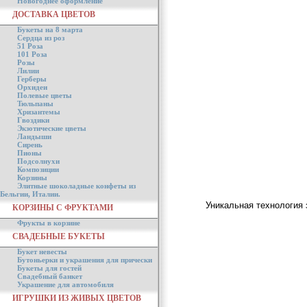
Новогоднее оформление
ДОСТАВКА ЦВЕТОВ
Букеты на 8 марта
Сердца из роз
51 Роза
101 Роза
Розы
Лилии
Герберы
Орхидеи
Полевые цветы
Тюльпаны
Хризантемы
Гвоздики
Экзотические цветы
Ландыши
Сирень
Пионы
Подсолнухи
Композиции
Корзины
Элитные шоколадные конфеты из
Бельгии, Италии.
Уникальная технология 
КОРЗИНЫ С ФРУКТАМИ
Фрукты в корзине
СВАДЕБНЫЕ БУКЕТЫ
Букет невесты
Бутоньерки и украшения для прически
Букеты для гостей
Свадебный банкет
Украшение для автомобиля
ИГРУШКИ ИЗ ЖИВЫХ ЦВЕТОВ