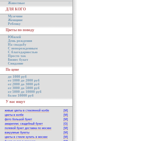
Животные
ДЛЯ КОГО
Мужчине
Женщине
Ребенку
Цветы по поводу
Юбилей
День рождения
На свадьбу
С новорожденным
С благодарностью
Просто так
Бизнес букет
Свидание
По цене
до 1000 руб
от 1000 до 2000 руб
от 2000 до 3000 руб
от 3000 до 5000 руб
от 5000 до 10000 руб
более 10000 руб
У нас ищут
живые цветы в стеклянной колбе
[M]
цветы в колбе
[M]
фото большой букет
[M]
амариллис свадебный букет
[G]
полевой букет доставка по москве
[M]
вакуумные букеты
[M]
цветы в стекле купить в москве
[M]