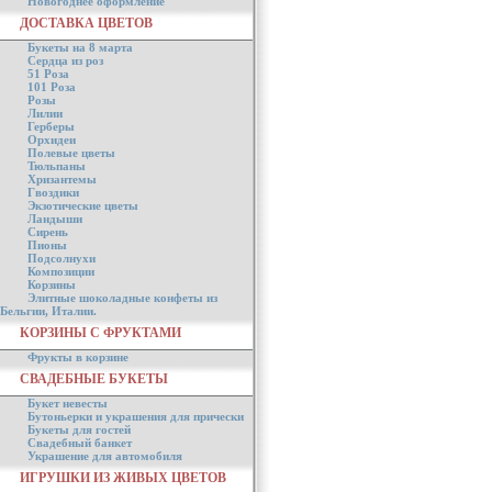
Новогоднее оформление
ДОСТАВКА ЦВЕТОВ
Букеты на 8 марта
Сердца из роз
51 Роза
101 Роза
Розы
Лилии
Герберы
Орхидеи
Полевые цветы
Тюльпаны
Хризантемы
Гвоздики
Экзотические цветы
Ландыши
Сирень
Пионы
Подсолнухи
Композиции
Корзины
Элитные шоколадные конфеты из
Бельгии, Италии.
КОРЗИНЫ С ФРУКТАМИ
Фрукты в корзине
СВАДЕБНЫЕ БУКЕТЫ
Букет невесты
Бутоньерки и украшения для прически
Букеты для гостей
Свадебный банкет
Украшение для автомобиля
ИГРУШКИ ИЗ ЖИВЫХ ЦВЕТОВ