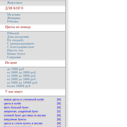
Животные
ДЛЯ КОГО
Мужчине
Женщине
Ребенку
Цветы по поводу
Юбилей
День рождения
На свадьбу
С новорожденным
С благодарностью
Просто так
Бизнес букет
Свидание
По цене
до 1000 руб
от 1000 до 2000 руб
от 2000 до 3000 руб
от 3000 до 5000 руб
от 5000 до 10000 руб
более 10000 руб
У нас ищут
живые цветы в стеклянной колбе
[M]
цветы в колбе
[M]
фото большой букет
[M]
амариллис свадебный букет
[G]
полевой букет доставка по москве
[M]
вакуумные букеты
[M]
цветы в стекле купить в москве
[M]