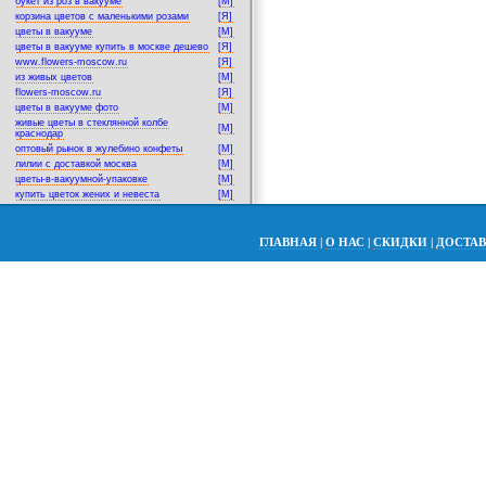
букет из роз в вакууме
[M]
корзина цветов с маленькими розами
[Я]
цветы в вакууме
[M]
цветы в вакууме купить в москве дешево
[Я]
www.flowers-moscow.ru
[Я]
из живых цветов
[M]
flowers-moscow.ru
[Я]
цветы в вакууме фото
[M]
живые цветы в стеклянной колбе
[M]
краснодар
оптовый рынок в жулебино конфеты
[M]
лилии с доставкой москва
[M]
цветы-в-вакуумной-упаковке
[M]
купить цветок жених и невеста
[M]
ГЛАВНАЯ
|
О НАС
|
СКИДКИ
|
ДОСТА