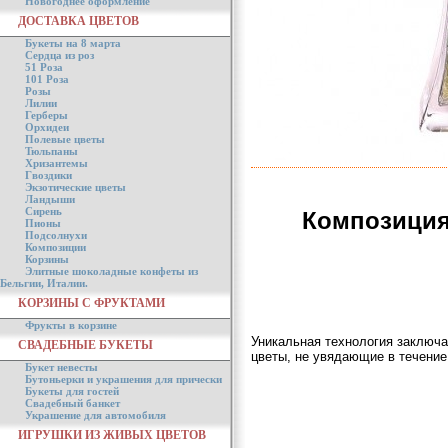
Новогоднее оформление
ДОСТАВКА ЦВЕТОВ
Букеты на 8 марта
Сердца из роз
51 Роза
101 Роза
Розы
Лилии
Герберы
Орхидеи
Полевые цветы
Тюльпаны
Хризантемы
Гвоздики
Экзотические цветы
Ландыши
Сирень
Композиция
Пионы
Подсолнухи
Композиции
Корзины
Элитные шоколадные конфеты из
Бельгии, Италии.
КОРЗИНЫ С ФРУКТАМИ
Фрукты в корзине
Уникальная технология заключа
СВАДЕБНЫЕ БУКЕТЫ
цветы, не увядающие в течение 
Букет невесты
Бутоньерки и украшения для прически
Букеты для гостей
Свадебный банкет
Украшение для автомобиля
ИГРУШКИ ИЗ ЖИВЫХ ЦВЕТОВ