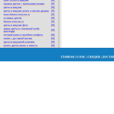
букет из роз в вакууме
[M]
корзина цветов с маленькими розами
[Я]
цветы в вакууме
[M]
цветы в вакууме купить в москве дешево
[Я]
www.flowers-moscow.ru
[Я]
из живых цветов
[M]
flowers-moscow.ru
[Я]
цветы в вакууме фото
[M]
живые цветы в стеклянной колбе
[M]
краснодар
оптовый рынок в жулебино конфеты
[M]
лилии с доставкой москва
[M]
цветы-в-вакуумной-упаковке
[M]
купить цветок жених и невеста
[M]
ГЛАВНАЯ
|
О НАС
|
СКИДКИ
|
ДОСТА