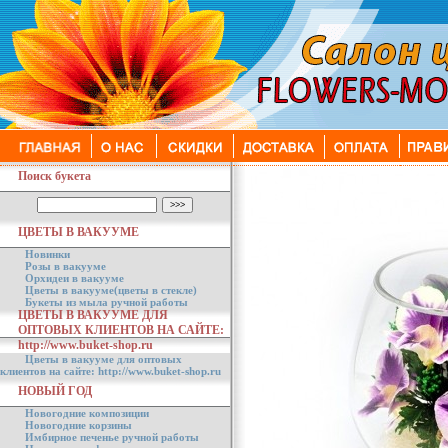
Поиск букета
ЦВЕТЫ В ВАКУУМЕ
Новинки
Розы в вакууме
Орхидеи в вакууме
Цветы в вакууме(цветы в стекле)
Букеты из мыла ручной работы
ЦВЕТЫ В ВАКУУМЕ ДЛЯ
ОПТОВЫХ КЛИЕНТОВ НА САЙТЕ:
http://www.buket-shop.ru
Цветы в вакууме для оптовых
клиентов на сайте: http://www.buket-shop.ru
НОВЫЙ ГОД
Новогодние композиции
Новогодние корзины
Имбирное печенье ручной работы