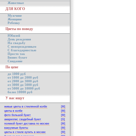
Животные
ДЛЯ КОГО
Мужчине
Женщине
Ребенку
Цветы по поводу
Юбилей
День рождения
На свадьбу
С новорожденным
С благодарностью
Просто так
Бизнес букет
Свидание
По цене
до 1000 руб
от 1000 до 2000 руб
от 2000 до 3000 руб
от 3000 до 5000 руб
от 5000 до 10000 руб
более 10000 руб
У нас ищут
живые цветы в стеклянной колбе
[M]
цветы в колбе
[M]
фото большой букет
[M]
амариллис свадебный букет
[G]
полевой букет доставка по москве
[M]
вакуумные букеты
[M]
цветы в стекле купить в москве
[M]