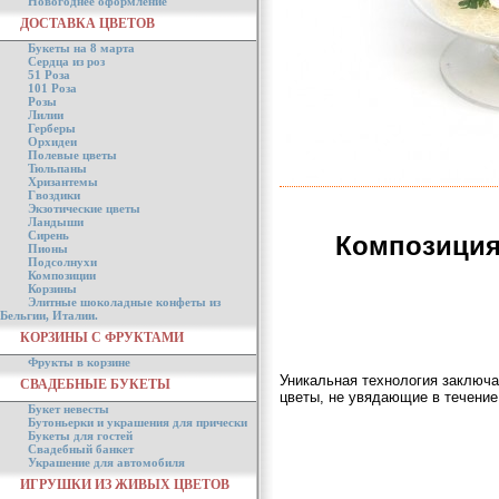
Новогоднее оформление
ДОСТАВКА ЦВЕТОВ
Букеты на 8 марта
Сердца из роз
51 Роза
101 Роза
Розы
Лилии
Герберы
Орхидеи
Полевые цветы
Тюльпаны
Хризантемы
Гвоздики
Экзотические цветы
Ландыши
Сирень
Композиция
Пионы
Подсолнухи
Композиции
Корзины
Элитные шоколадные конфеты из
Бельгии, Италии.
КОРЗИНЫ С ФРУКТАМИ
Фрукты в корзине
Уникальная технология заключа
СВАДЕБНЫЕ БУКЕТЫ
цветы, не увядающие в течение
Букет невесты
Бутоньерки и украшения для прически
Букеты для гостей
Свадебный банкет
Украшение для автомобиля
ИГРУШКИ ИЗ ЖИВЫХ ЦВЕТОВ