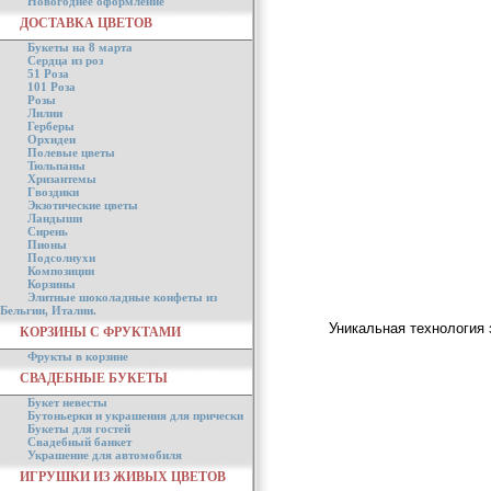
Новогоднее оформление
ДОСТАВКА ЦВЕТОВ
Букеты на 8 марта
Сердца из роз
51 Роза
101 Роза
Розы
Лилии
Герберы
Орхидеи
Полевые цветы
Тюльпаны
Хризантемы
Гвоздики
Экзотические цветы
Ландыши
Сирень
Пионы
Подсолнухи
Композиции
Корзины
Элитные шоколадные конфеты из
Бельгии, Италии.
Уникальная технология 
КОРЗИНЫ С ФРУКТАМИ
Фрукты в корзине
СВАДЕБНЫЕ БУКЕТЫ
Букет невесты
Бутоньерки и украшения для прически
Букеты для гостей
Свадебный банкет
Украшение для автомобиля
ИГРУШКИ ИЗ ЖИВЫХ ЦВЕТОВ