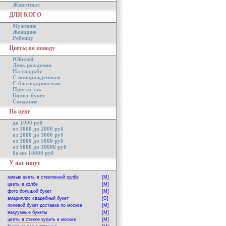
Животные
ДЛЯ КОГО
Мужчине
Женщине
Ребенку
Цветы по поводу
Юбилей
День рождения
На свадьбу
С новорожденным
С благодарностью
Просто так
Бизнес букет
Свидание
По цене
до 1000 руб
от 1000 до 2000 руб
от 2000 до 3000 руб
от 3000 до 5000 руб
от 5000 до 10000 руб
более 10000 руб
У нас ищут
живые цветы в стеклянной колбе
[M]
цветы в колбе
[M]
фото большой букет
[M]
амариллис свадебный букет
[G]
полевой букет доставка по москве
[M]
вакуумные букеты
[M]
цветы в стекле купить в москве
[M]