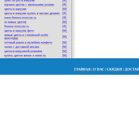
букет из роз в вакууме
[M]
корзина цветов с маленькими розами
[Я]
цветы в вакууме
[M]
цветы в вакууме купить в москве дешево
[Я]
www.flowers-moscow.ru
[Я]
из живых цветов
[M]
flowers-moscow.ru
[Я]
цветы в вакууме фото
[M]
живые цветы в стеклянной колбе
[M]
краснодар
оптовый рынок в жулебино конфеты
[M]
лилии с доставкой москва
[M]
цветы-в-вакуумной-упаковке
[M]
купить цветок жених и невеста
[M]
ГЛАВНАЯ
|
О НАС
|
СКИДКИ
|
ДОСТА