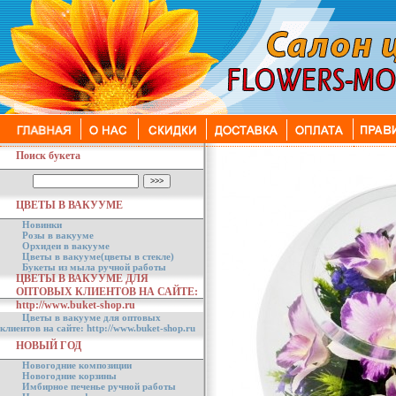
Поиск букета
ЦВЕТЫ В ВАКУУМЕ
Новинки
Розы в вакууме
Орхидеи в вакууме
Цветы в вакууме(цветы в стекле)
Букеты из мыла ручной работы
ЦВЕТЫ В ВАКУУМЕ ДЛЯ
ОПТОВЫХ КЛИЕНТОВ НА САЙТЕ:
http://www.buket-shop.ru
Цветы в вакууме для оптовых
клиентов на сайте: http://www.buket-shop.ru
НОВЫЙ ГОД
Новогодние композиции
Новогодние корзины
Имбирное печенье ручной работы