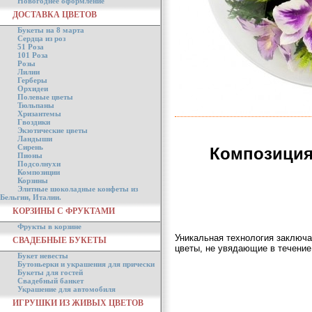
Новогоднее оформление
ДОСТАВКА ЦВЕТОВ
Букеты на 8 марта
Сердца из роз
51 Роза
101 Роза
Розы
Лилии
Герберы
Орхидеи
Полевые цветы
Тюльпаны
Хризантемы
Гвоздики
Экзотические цветы
Ландыши
Сирень
Композиция
Пионы
Подсолнухи
Композиции
Корзины
Элитные шоколадные конфеты из
Бельгии, Италии.
КОРЗИНЫ С ФРУКТАМИ
Фрукты в корзине
Уникальная технология заключа
СВАДЕБНЫЕ БУКЕТЫ
цветы, не увядающие в течение
Букет невесты
Бутоньерки и украшения для прически
Букеты для гостей
Свадебный банкет
Украшение для автомобиля
ИГРУШКИ ИЗ ЖИВЫХ ЦВЕТОВ