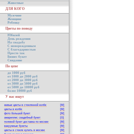
Животные
ДЛЯ КОГО
Мужчине
Женщине
Ребенку
Цветы по поводу
Юбилей
День рождения
На свадьбу
С новорожденным
С благодарностью
Просто так
Бизнес букет
Свидание
По цене
до 1000 руб
от 1000 до 2000 руб
от 2000 до 3000 руб
от 3000 до 5000 руб
от 5000 до 10000 руб
более 10000 руб
У нас ищут
живые цветы в стеклянной колбе
[M]
цветы в колбе
[M]
фото большой букет
[M]
амариллис свадебный букет
[G]
полевой букет доставка по москве
[M]
вакуумные букеты
[M]
цветы в стекле купить в москве
[M]