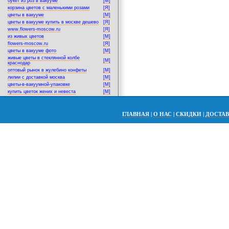
букет из роз в вакууме
[M]
корзина цветов с маленькими розами
[Я]
цветы в вакууме
[M]
цветы в вакууме купить в москве дешево
[Я]
www.flowers-moscow.ru
[Я]
из живых цветов
[M]
flowers-moscow.ru
[Я]
цветы в вакууме фото
[M]
живые цветы в стеклянной колбе
[M]
краснодар
оптовый рынок в жулебино конфеты
[M]
лилии с доставкой москва
[M]
цветы-в-вакуумной-упаковке
[M]
купить цветок жених и невеста
[M]
ГЛАВНАЯ
|
О НАС
|
СКИДКИ
|
ДОСТА