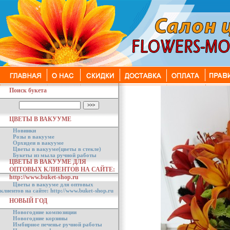
Поиск букета
ЦВЕТЫ В ВАКУУМЕ
Новинки
Розы в вакууме
Орхидеи в вакууме
Цветы в вакууме(цветы в стекле)
Букеты из мыла ручной работы
ЦВЕТЫ В ВАКУУМЕ ДЛЯ
ОПТОВЫХ КЛИЕНТОВ НА САЙТЕ:
http://www.buket-shop.ru
Цветы в вакууме для оптовых
клиентов на сайте: http://www.buket-shop.ru
НОВЫЙ ГОД
Новогодние композиции
Новогодние корзины
Имбирное печенье ручной работы