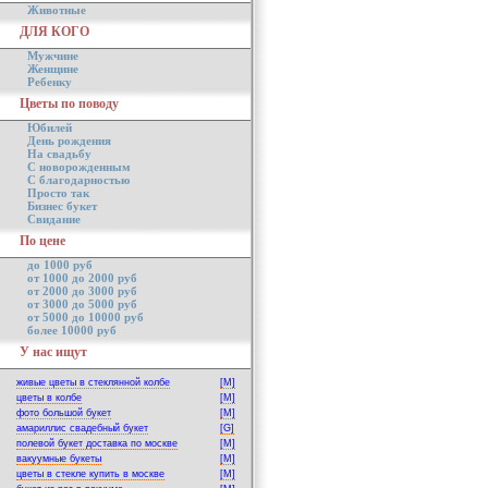
Животные
ДЛЯ КОГО
Мужчине
Женщине
Ребенку
Цветы по поводу
Юбилей
День рождения
На свадьбу
С новорожденным
С благодарностью
Просто так
Бизнес букет
Свидание
По цене
до 1000 руб
от 1000 до 2000 руб
от 2000 до 3000 руб
от 3000 до 5000 руб
от 5000 до 10000 руб
более 10000 руб
У нас ищут
живые цветы в стеклянной колбе
[M]
цветы в колбе
[M]
фото большой букет
[M]
амариллис свадебный букет
[G]
полевой букет доставка по москве
[M]
вакуумные букеты
[M]
цветы в стекле купить в москве
[M]