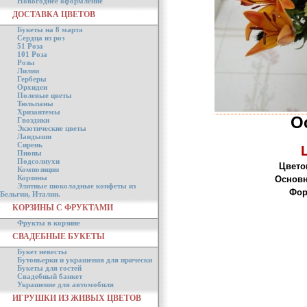
Новогоднее оформление
ДОСТАВКА ЦВЕТОВ
Букеты на 8 марта
Сердца из роз
51 Роза
101 Роза
Розы
Лилии
Герберы
Орхидеи
Полевые цветы
Тюльпаны
Хризантемы
О
Гвоздики
Экзотические цветы
Ландыши
Сирень
Пионы
Подсолнухи
Цвето
Композиции
Корзины
Основн
Элитные шоколадные конфеты из
Фор
Бельгии, Италии.
КОРЗИНЫ С ФРУКТАМИ
Фрукты в корзине
СВАДЕБНЫЕ БУКЕТЫ
Букет невесты
Бутоньерки и украшения для прически
Букеты для гостей
Свадебный банкет
Украшение для автомобиля
ИГРУШКИ ИЗ ЖИВЫХ ЦВЕТОВ