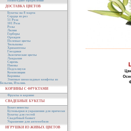
Новогоднее оформление
ДОСТАВКА ЦВЕТОВ
Букеты на 8 марта
Сердца из роз
51 Роза
101 Роза
Розы
Лилии
Герберы
Орхидеи
Полевые цветы
Тюльпаны
Хризантемы
Гвоздики
Экзотические цветы
Ландыши
Сирень
Пионы
Подсолнухи
Цве
Композиции
Корзины
Осн
Элитные шоколадные конфеты из
Ф
Бельгии, Италии.
КОРЗИНЫ С ФРУКТАМИ
Фрукты в корзине
СВАДЕБНЫЕ БУКЕТЫ
Букет невесты
Бутоньерки и украшения для прически
Букеты для гостей
Свадебный банкет
Украшение для автомобиля
ИГРУШКИ ИЗ ЖИВЫХ ЦВЕТОВ