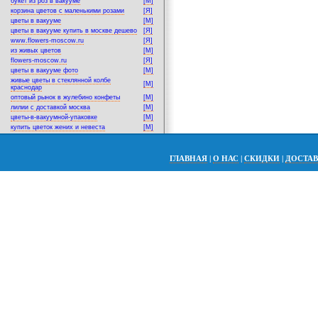
букет из роз в вакууме
[M]
корзина цветов с маленькими розами
[Я]
цветы в вакууме
[M]
цветы в вакууме купить в москве дешево
[Я]
www.flowers-moscow.ru
[Я]
из живых цветов
[M]
flowers-moscow.ru
[Я]
цветы в вакууме фото
[M]
живые цветы в стеклянной колбе
[M]
краснодар
оптовый рынок в жулебино конфеты
[M]
лилии с доставкой москва
[M]
цветы-в-вакуумной-упаковке
[M]
купить цветок жених и невеста
[M]
ГЛАВНАЯ
|
О НАС
|
СКИДКИ
|
ДОСТА