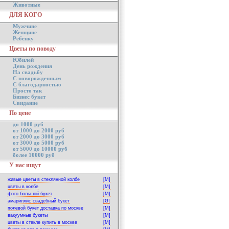
Животные
ДЛЯ КОГО
Мужчине
Женщине
Ребенку
Цветы по поводу
Юбилей
День рождения
На свадьбу
С новорожденным
С благодарностью
Просто так
Бизнес букет
Свидание
По цене
до 1000 руб
от 1000 до 2000 руб
от 2000 до 3000 руб
от 3000 до 5000 руб
от 5000 до 10000 руб
более 10000 руб
У нас ищут
живые цветы в стеклянной колбе
[M]
цветы в колбе
[M]
фото большой букет
[M]
амариллис свадебный букет
[G]
полевой букет доставка по москве
[M]
вакуумные букеты
[M]
цветы в стекле купить в москве
[M]