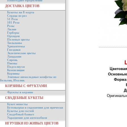
Новогоднее оформление
ДОСТАВКА ЦВЕТОВ
Букеты на 8 марта
Сердца из роз
51 Роза
101 Роза
Розы
Лилии
Герберы
Орхидеи
Полевые цветы
Тюльпаны
Хризантемы
Гвоздики
Экзотические цветы
Ландыши
Сирень
Пионы
Подсолнухи
Цветовая
Композиции
Корзины
Основные
Элитные шоколадные конфеты из
Форма 
Бельгии, Италии.
КОРЗИНЫ С ФРУКТАМИ
Д
Фрукты в корзине
Оригинальн
СВАДЕБНЫЕ БУКЕТЫ
Букет невесты
Бутоньерки и украшения для прически
Букеты для гостей
Свадебный банкет
Украшение для автомобиля
ИГРУШКИ ИЗ ЖИВЫХ ЦВЕТОВ