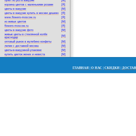
букет из роз в вакууме
[M]
корзина цветов с маленькими розами
[Я]
цветы в вакууме
[M]
цветы в вакууме купить в москве дешево
[Я]
www.flowers-moscow.ru
[Я]
из живых цветов
[M]
flowers-moscow.ru
[Я]
цветы в вакууме фото
[M]
живые цветы в стеклянной колбе
[M]
краснодар
оптовый рынок в жулебино конфеты
[M]
лилии с доставкой москва
[M]
цветы-в-вакуумной-упаковке
[M]
купить цветок жених и невеста
[M]
ГЛАВНАЯ
|
О НАС
|
СКИДКИ
|
ДОСТА