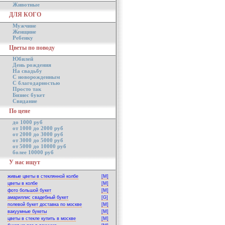
Животные
ДЛЯ КОГО
Мужчине
Женщине
Ребенку
Цветы по поводу
Юбилей
День рождения
На свадьбу
С новорожденным
С благодарностью
Просто так
Бизнес букет
Свидание
По цене
до 1000 руб
от 1000 до 2000 руб
от 2000 до 3000 руб
от 3000 до 5000 руб
от 5000 до 10000 руб
более 10000 руб
У нас ищут
живые цветы в стеклянной колбе
[M]
цветы в колбе
[M]
фото большой букет
[M]
амариллис свадебный букет
[G]
полевой букет доставка по москве
[M]
вакуумные букеты
[M]
цветы в стекле купить в москве
[M]