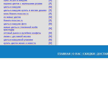
букет из роз в вакууме
[M]
корзина цветов с маленькими розами
[Я]
цветы в вакууме
[M]
цветы в вакууме купить в москве дешево
[Я]
www.flowers-moscow.ru
[Я]
из живых цветов
[M]
flowers-moscow.ru
[Я]
цветы в вакууме фото
[M]
живые цветы в стеклянной колбе
[M]
краснодар
оптовый рынок в жулебино конфеты
[M]
лилии с доставкой москва
[M]
цветы-в-вакуумной-упаковке
[M]
купить цветок жених и невеста
[M]
ГЛАВНАЯ
|
О НАС
|
СКИДКИ
|
ДОСТА