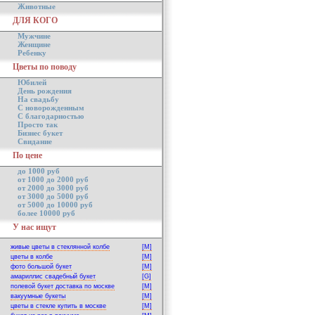
Животные
ДЛЯ КОГО
Мужчине
Женщине
Ребенку
Цветы по поводу
Юбилей
День рождения
На свадьбу
С новорожденным
С благодарностью
Просто так
Бизнес букет
Свидание
По цене
до 1000 руб
от 1000 до 2000 руб
от 2000 до 3000 руб
от 3000 до 5000 руб
от 5000 до 10000 руб
более 10000 руб
У нас ищут
живые цветы в стеклянной колбе
[M]
цветы в колбе
[M]
фото большой букет
[M]
амариллис свадебный букет
[G]
полевой букет доставка по москве
[M]
вакуумные букеты
[M]
цветы в стекле купить в москве
[M]