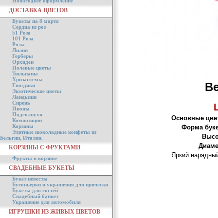
Новогоднее оформление
ДОСТАВКА ЦВЕТОВ
Букеты на 8 марта
Сердца из роз
51 Роза
101 Роза
Розы
Лилии
Герберы
Орхидеи
Полевые цветы
Тюльпаны
Хризантемы
Ве
Гвоздики
Экзотические цветы
Ландыши
Сирень
Пионы
Подсолнухи
Основные цве
Композиции
Корзины
Форма буке
Элитные шоколадные конфеты из
Высо
Бельгии, Италии.
Диаме
КОРЗИНЫ С ФРУКТАМИ
Яркий нарядный
Фрукты в корзине
СВАДЕБНЫЕ БУКЕТЫ
Букет невесты
Бутоньерки и украшения для прически
Букеты для гостей
Свадебный банкет
Украшение для автомобиля
ИГРУШКИ ИЗ ЖИВЫХ ЦВЕТОВ