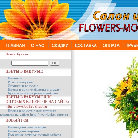
Поиск букета
ЦВЕТЫ В ВАКУУМЕ
Новинки
Розы в вакууме
Орхидеи в вакууме
Цветы в вакууме(цветы в стекле)
Букеты из мыла ручной работы
ЦВЕТЫ В ВАКУУМЕ ДЛЯ
ОПТОВЫХ КЛИЕНТОВ НА САЙТЕ:
http://www.buket-shop.ru
Цветы в вакууме для оптовых
клиентов на сайте: http://www.buket-shop.ru
НОВЫЙ ГОД
Новогодние композиции
Новогодние корзины
Имбирное печенье ручной работы