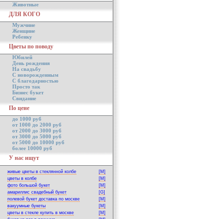
Животные
ДЛЯ КОГО
Мужчине
Женщине
Ребенку
Цветы по поводу
Юбилей
День рождения
На свадьбу
С новорожденным
С благодарностью
Просто так
Бизнес букет
Свидание
По цене
до 1000 руб
от 1000 до 2000 руб
от 2000 до 3000 руб
от 3000 до 5000 руб
от 5000 до 10000 руб
более 10000 руб
У нас ищут
живые цветы в стеклянной колбе
[M]
цветы в колбе
[M]
фото большой букет
[M]
амариллис свадебный букет
[G]
полевой букет доставка по москве
[M]
вакуумные букеты
[M]
цветы в стекле купить в москве
[M]