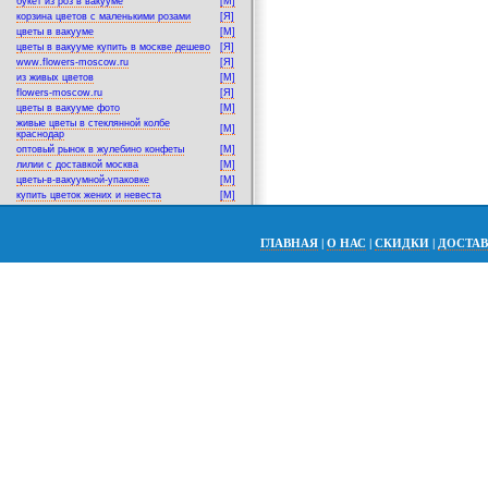
букет из роз в вакууме
[M]
корзина цветов с маленькими розами
[Я]
цветы в вакууме
[M]
цветы в вакууме купить в москве дешево
[Я]
www.flowers-moscow.ru
[Я]
из живых цветов
[M]
flowers-moscow.ru
[Я]
цветы в вакууме фото
[M]
живые цветы в стеклянной колбе
[M]
краснодар
оптовый рынок в жулебино конфеты
[M]
лилии с доставкой москва
[M]
цветы-в-вакуумной-упаковке
[M]
купить цветок жених и невеста
[M]
ГЛАВНАЯ
|
О НАС
|
СКИДКИ
|
ДОСТА