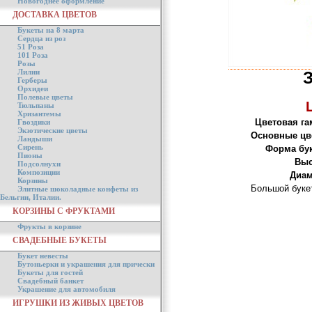
Новогоднее оформление
ДОСТАВКА ЦВЕТОВ
Букеты на 8 марта
Сердца из роз
51 Роза
101 Роза
Розы
Лилии
Герберы
Орхидеи
Полевые цветы
Тюльпаны
Хризантемы
Цветовая га
Гвоздики
Экзотические цветы
Основные цв
Ландыши
Сирень
Форма бук
Пионы
Выс
Подсолнухи
Композиции
Диам
Корзины
Большой букет
Элитные шоколадные конфеты из
Бельгии, Италии.
КОРЗИНЫ С ФРУКТАМИ
Фрукты в корзине
СВАДЕБНЫЕ БУКЕТЫ
Букет невесты
Бутоньерки и украшения для прически
Букеты для гостей
Свадебный банкет
Украшение для автомобиля
ИГРУШКИ ИЗ ЖИВЫХ ЦВЕТОВ