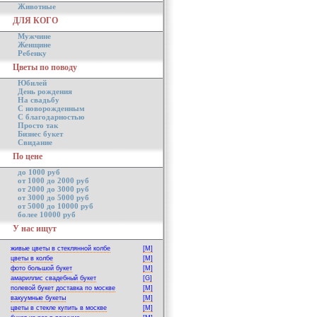
Животные
ДЛЯ КОГО
Мужчине
Женщине
Ребенку
Цветы по поводу
Юбилей
День рождения
На свадьбу
С новорожденным
С благодарностью
Просто так
Бизнес букет
Свидание
По цене
до 1000 руб
от 1000 до 2000 руб
от 2000 до 3000 руб
от 3000 до 5000 руб
от 5000 до 10000 руб
более 10000 руб
У нас ищут
живые цветы в стеклянной колбе
[M]
цветы в колбе
[M]
фото большой букет
[M]
амариллис свадебный букет
[G]
полевой букет доставка по москве
[M]
вакуумные букеты
[M]
цветы в стекле купить в москве
[M]