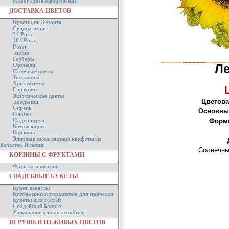
Новогоднее оформление
ДОСТАВКА ЦВЕТОВ
Букеты на 8 марта
Сердца из роз
51 Роза
101 Роза
Розы
Лилии
Герберы
Орхидеи
Ле
Полевые цветы
Тюльпаны
Хризантемы
Гвоздики
Экзотические цветы
Цветова
Ландыши
Сирень
Основны
Пионы
Подсолнухи
Форма
Композиции
Корзины
Элитные шоколадные конфеты из
Бельгии, Италии.
Солнечны
КОРЗИНЫ С ФРУКТАМИ
Фрукты в корзине
СВАДЕБНЫЕ БУКЕТЫ
Букет невесты
Бутоньерки и украшения для прически
Букеты для гостей
Свадебный банкет
Украшение для автомобиля
ИГРУШКИ ИЗ ЖИВЫХ ЦВЕТОВ