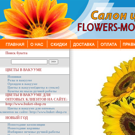
Поиск букета
ЦВЕТЫ В ВАКУУМЕ
Новинки
Розы в вакууме
Орхидеи в вакууме
Цветы в вакууме(цветы в стекле)
Букеты из мыла ручной работы
ЦВЕТЫ В ВАКУУМЕ ДЛЯ
ОПТОВЫХ КЛИЕНТОВ НА САЙТЕ:
http://www.buket-shop.ru
Цветы в вакууме для оптовых
клиентов на сайте: http://www.buket-shop.ru
НОВЫЙ ГОД
Новогодние композиции
Новогодние корзины
Имбирное печенье ручной работы