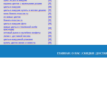
букет из роз в вакууме
[M]
корзина цветов с маленькими розами
[Я]
цветы в вакууме
[M]
цветы в вакууме купить в москве дешево
[Я]
www.flowers-moscow.ru
[Я]
из живых цветов
[M]
flowers-moscow.ru
[Я]
цветы в вакууме фото
[M]
живые цветы в стеклянной колбе
[M]
краснодар
оптовый рынок в жулебино конфеты
[M]
лилии с доставкой москва
[M]
цветы-в-вакуумной-упаковке
[M]
купить цветок жених и невеста
[M]
ГЛАВНАЯ
|
О НАС
|
СКИДКИ
|
ДОСТА