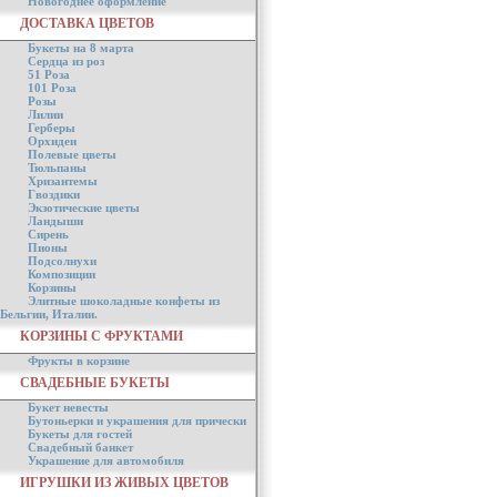
Новогоднее оформление
ДОСТАВКА ЦВЕТОВ
Букеты на 8 марта
Сердца из роз
51 Роза
101 Роза
Розы
Лилии
Герберы
Орхидеи
Полевые цветы
Тюльпаны
Хризантемы
Гвоздики
Экзотические цветы
Ландыши
Сирень
Пионы
Подсолнухи
Композиции
Корзины
Элитные шоколадные конфеты из
Бельгии, Италии.
КОРЗИНЫ С ФРУКТАМИ
Фрукты в корзине
СВАДЕБНЫЕ БУКЕТЫ
Букет невесты
Бутоньерки и украшения для прически
Букеты для гостей
Свадебный банкет
Украшение для автомобиля
ИГРУШКИ ИЗ ЖИВЫХ ЦВЕТОВ