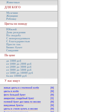
Животные
ДЛЯ КОГО
Мужчине
Женщине
Ребенку
Цветы по поводу
Юбилей
День рождения
На свадьбу
С новорожденным
С благодарностью
Просто так
Бизнес букет
Свидание
По цене
до 1000 руб
от 1000 до 2000 руб
от 2000 до 3000 руб
от 3000 до 5000 руб
от 5000 до 10000 руб
более 10000 руб
У нас ищут
живые цветы в стеклянной колбе
[M]
цветы в колбе
[M]
фото большой букет
[M]
амариллис свадебный букет
[G]
полевой букет доставка по москве
[M]
вакуумные букеты
[M]
цветы в стекле купить в москве
[M]