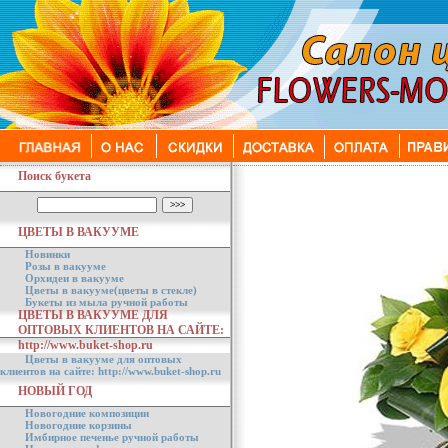
Поиск букета
ЦВЕТЫ В ВАКУУМЕ
Новинки
Розы в вакууме
Орхидеи в вакууме
Цветы в вакууме(цветы в стекле)
Букеты из мыла ручной работы
ЦВЕТЫ В ВАКУУМЕ ДЛЯ
ОПТОВЫХ КЛИЕНТОВ НА САЙТЕ:
http://www.buket-shop.ru
Цветы в вакууме для оптовых
клиентов на сайте: http://www.buket-shop.ru
НОВЫЙ ГОД
Новогодние композиции
Новогодние корзины
Имбирное печенье ручной работы