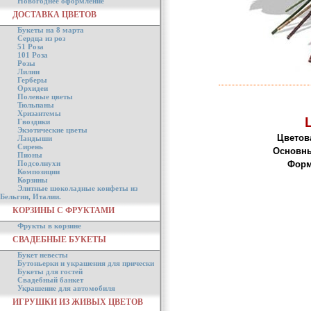
Новогоднее оформление
ДОСТАВКА ЦВЕТОВ
Букеты на 8 марта
Сердца из роз
51 Роза
101 Роза
Розы
Лилии
Герберы
Орхидеи
Полевые цветы
Тюльпаны
Хризантемы
Гвоздики
Экзотические цветы
Цветов
Ландыши
Сирень
Основны
Пионы
Подсолнухи
Форм
Композиции
Корзины
Элитные шоколадные конфеты из
Бельгии, Италии.
КОРЗИНЫ С ФРУКТАМИ
Фрукты в корзине
СВАДЕБНЫЕ БУКЕТЫ
Букет невесты
Бутоньерки и украшения для прически
Букеты для гостей
Свадебный банкет
Украшение для автомобиля
ИГРУШКИ ИЗ ЖИВЫХ ЦВЕТОВ