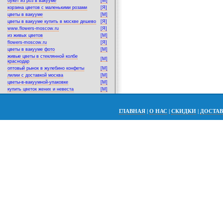
букет из роз в вакууме
[M]
корзина цветов с маленькими розами
[Я]
цветы в вакууме
[M]
цветы в вакууме купить в москве дешево
[Я]
www.flowers-moscow.ru
[Я]
из живых цветов
[M]
flowers-moscow.ru
[Я]
цветы в вакууме фото
[M]
живые цветы в стеклянной колбе
[M]
краснодар
оптовый рынок в жулебино конфеты
[M]
лилии с доставкой москва
[M]
цветы-в-вакуумной-упаковке
[M]
купить цветок жених и невеста
[M]
ГЛАВНАЯ
|
О НАС
|
СКИДКИ
|
ДОСТА