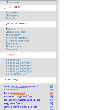
Животные
ДЛЯ КОГО
Мужчине
Женщине
Ребенку
Цветы по поводу
Юбилей
День рождения
На свадьбу
С новорожденным
С благодарностью
Просто так
Бизнес букет
Свидание
По цене
до 1000 руб
от 1000 до 2000 руб
от 2000 до 3000 руб
от 3000 до 5000 руб
от 5000 до 10000 руб
более 10000 руб
У нас ищут
живые цветы в стеклянной колбе
[M]
цветы в колбе
[M]
фото большой букет
[M]
амариллис свадебный букет
[G]
полевой букет доставка по москве
[M]
вакуумные букеты
[M]
цветы в стекле купить в москве
[M]