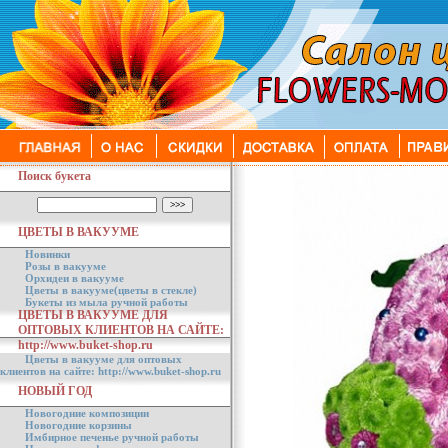
Поиск букета
ЦВЕТЫ В ВАКУУМЕ
Новинки
Розы в вакууме
Орхидеи в вакууме
Цветы в вакууме(цветы в стекле)
Букеты из мыла ручной работы
ЦВЕТЫ В ВАКУУМЕ ДЛЯ
ОПТОВЫХ КЛИЕНТОВ НА САЙТЕ:
http://www.buket-shop.ru
Цветы в вакууме для оптовых
клиентов на сайте: http://www.buket-shop.ru
НОВЫЙ ГОД
Новогодние композиции
Новогодние корзины
Имбирное печенье ручной работы