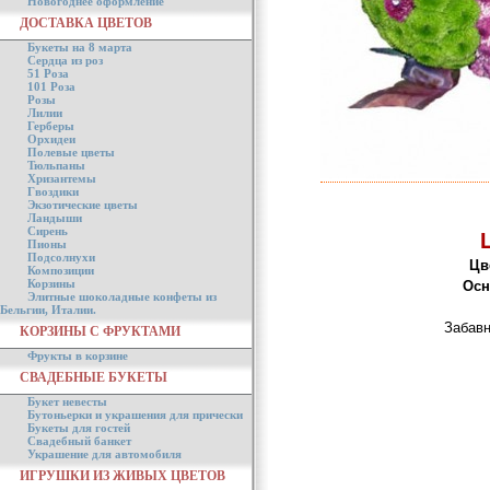
Новогоднее оформление
ДОСТАВКА ЦВЕТОВ
Букеты на 8 марта
Сердца из роз
51 Роза
101 Роза
Розы
Лилии
Герберы
Орхидеи
Полевые цветы
Тюльпаны
Хризантемы
Гвоздики
Экзотические цветы
Ландыши
Сирень
Пионы
Подсолнухи
Цв
Композиции
Корзины
Осн
Элитные шоколадные конфеты из
Бельгии, Италии.
Забавн
КОРЗИНЫ С ФРУКТАМИ
Фрукты в корзине
СВАДЕБНЫЕ БУКЕТЫ
Букет невесты
Бутоньерки и украшения для прически
Букеты для гостей
Свадебный банкет
Украшение для автомобиля
ИГРУШКИ ИЗ ЖИВЫХ ЦВЕТОВ