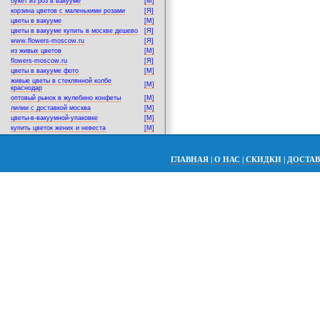
букет из роз в вакууме
[M]
корзина цветов с маленькими розами
[Я]
цветы в вакууме
[M]
цветы в вакууме купить в москве дешево
[Я]
www.flowers-moscow.ru
[Я]
из живых цветов
[M]
flowers-moscow.ru
[Я]
цветы в вакууме фото
[M]
живые цветы в стеклянной колбе
[M]
краснодар
оптовый рынок в жулебино конфеты
[M]
лилии с доставкой москва
[M]
цветы-в-вакуумной-упаковке
[M]
купить цветок жених и невеста
[M]
ГЛАВНАЯ
|
О НАС
|
СКИДКИ
|
ДОСТА