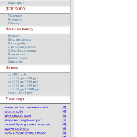
Животные
ДЛЯ КОГО
Мужчине
Женщине
Ребенку
Цветы по поводу
Юбилей
День рождения
На свадьбу
С новорожденным
С благодарностью
Просто так
Бизнес букет
Свидание
По цене
до 1000 руб
от 1000 до 2000 руб
от 2000 до 3000 руб
от 3000 до 5000 руб
от 5000 до 10000 руб
более 10000 руб
У нас ищут
живые цветы в стеклянной колбе
[M]
цветы в колбе
[M]
фото большой букет
[M]
амариллис свадебный букет
[G]
полевой букет доставка по москве
[M]
вакуумные букеты
[M]
цветы в стекле купить в москве
[M]