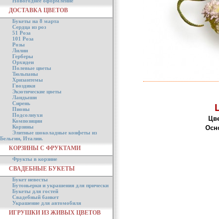
Новогоднее оформление
ДОСТАВКА ЦВЕТОВ
Букеты на 8 марта
Сердца из роз
51 Роза
101 Роза
Розы
Лилии
Герберы
Орхидеи
Полевые цветы
Тюльпаны
Хризантемы
Гвоздики
Экзотические цветы
Ландыши
Сирень
Пионы
Подсолнухи
Цве
Композиции
Корзины
Осн
Элитные шоколадные конфеты из
Бельгии, Италии.
КОРЗИНЫ С ФРУКТАМИ
Фрукты в корзине
СВАДЕБНЫЕ БУКЕТЫ
Букет невесты
Бутоньерки и украшения для прически
Букеты для гостей
Свадебный банкет
Украшение для автомобиля
ИГРУШКИ ИЗ ЖИВЫХ ЦВЕТОВ