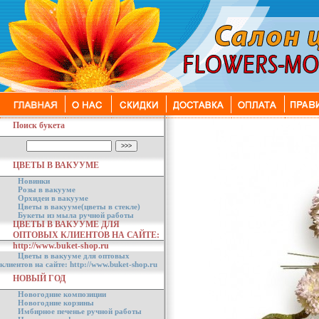
Поиск букета
ЦВЕТЫ В ВАКУУМЕ
Новинки
Розы в вакууме
Орхидеи в вакууме
Цветы в вакууме(цветы в стекле)
Букеты из мыла ручной работы
ЦВЕТЫ В ВАКУУМЕ ДЛЯ
ОПТОВЫХ КЛИЕНТОВ НА САЙТЕ:
http://www.buket-shop.ru
Цветы в вакууме для оптовых
клиентов на сайте: http://www.buket-shop.ru
НОВЫЙ ГОД
Новогодние композиции
Новогодние корзины
Имбирное печенье ручной работы