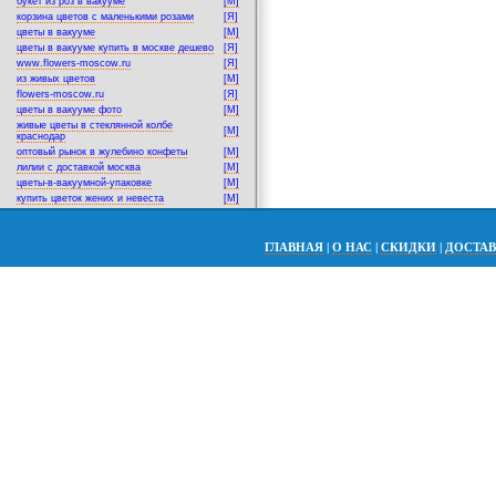
букет из роз в вакууме
[M]
корзина цветов с маленькими розами
[Я]
цветы в вакууме
[M]
цветы в вакууме купить в москве дешево
[Я]
www.flowers-moscow.ru
[Я]
из живых цветов
[M]
flowers-moscow.ru
[Я]
цветы в вакууме фото
[M]
живые цветы в стеклянной колбе
[M]
краснодар
оптовый рынок в жулебино конфеты
[M]
лилии с доставкой москва
[M]
цветы-в-вакуумной-упаковке
[M]
купить цветок жених и невеста
[M]
ГЛАВНАЯ
|
О НАС
|
СКИДКИ
|
ДОСТА