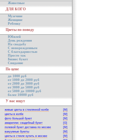
Животные
ДЛЯ КОГО
Мужчине
Женщине
Ребенку
Цветы по поводу
Юбилей
День рождения
На свадьбу
С новорожденным
С благодарностью
Просто так
Бизнес букет
Свидание
По цене
до 1000 руб
от 1000 до 2000 руб
от 2000 до 3000 руб
от 3000 до 5000 руб
от 5000 до 10000 руб
более 10000 руб
У нас ищут
живые цветы в стеклянной колбе
[M]
цветы в колбе
[M]
фото большой букет
[M]
амариллис свадебный букет
[G]
полевой букет доставка по москве
[M]
вакуумные букеты
[M]
цветы в стекле купить в москве
[M]