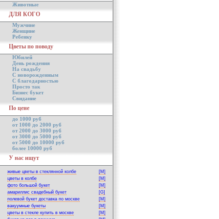
Животные
ДЛЯ КОГО
Мужчине
Женщине
Ребенку
Цветы по поводу
Юбилей
День рождения
На свадьбу
С новорожденным
С благодарностью
Просто так
Бизнес букет
Свидание
По цене
до 1000 руб
от 1000 до 2000 руб
от 2000 до 3000 руб
от 3000 до 5000 руб
от 5000 до 10000 руб
более 10000 руб
У нас ищут
живые цветы в стеклянной колбе
[M]
цветы в колбе
[M]
фото большой букет
[M]
амариллис свадебный букет
[G]
полевой букет доставка по москве
[M]
вакуумные букеты
[M]
цветы в стекле купить в москве
[M]