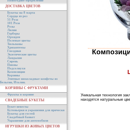
Новогоднее оформление
ДОСТАВКА ЦВЕТОВ
Букеты на 8 марта
Сердца из роз
51 Роза
101 Роза
Розы
Лилии
Герберы
Орхидеи
Полевые цветы
Тюльпаны
Хризантемы
Композици
Гвоздики
Экзотические цветы
Ландыши
Сирень
Пионы
Подсолнухи
Композиции
Корзины
Элитные шоколадные конфеты из
Бельгии, Италии.
КОРЗИНЫ С ФРУКТАМИ
Фрукты в корзине
Уникальная технология зак
находятся натуральные цве
СВАДЕБНЫЕ БУКЕТЫ
Букет невесты
Бутоньерки и украшения для прически
Букеты для гостей
Свадебный банкет
Украшение для автомобиля
ИГРУШКИ ИЗ ЖИВЫХ ЦВЕТОВ