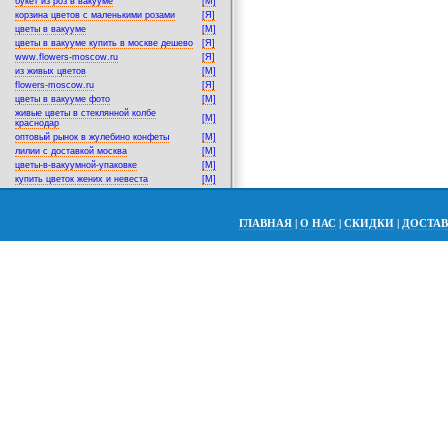
букет из роз в вакууме
[M]
корзина цветов с маленькими розами
[Я]
цветы в вакууме
[M]
цветы в вакууме купить в москве дешево
[Я]
www.flowers-moscow.ru
[Я]
из живых цветов
[M]
flowers-moscow.ru
[Я]
цветы в вакууме фото
[M]
живые цветы в стеклянной колбе
[M]
краснодар
оптовый рынок в жулебино конфеты
[M]
лилии с доставкой москва
[M]
цветы-в-вакуумной-упаковке
[M]
купить цветок жених и невеста
[M]
ГЛАВНАЯ
|
О НАС
|
СКИДКИ
|
ДОСТА