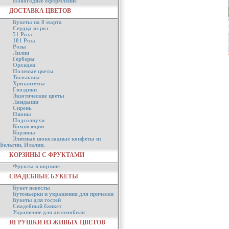
Новогоднее оформление
ДОСТАВКА ЦВЕТОВ
Букеты на 8 марта
Сердца из роз
51 Роза
101 Роза
Розы
Лилии
Герберы
Орхидеи
Полевые цветы
Тюльпаны
Хризантемы
Гвоздики
Экзотические цветы
Ландыши
Сирень
Пионы
Подсолнухи
Композиции
Корзины
Элитные шоколадные конфеты из
Бельгии, Италии.
КОРЗИНЫ С ФРУКТАМИ
Фрукты в корзине
СВАДЕБНЫЕ БУКЕТЫ
Букет невесты
Бутоньерки и украшения для прически
Букеты для гостей
Свадебный банкет
Украшение для автомобиля
ИГРУШКИ ИЗ ЖИВЫХ ЦВЕТОВ