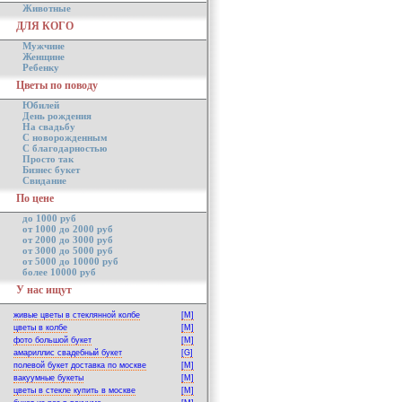
Животные
ДЛЯ КОГО
Мужчине
Женщине
Ребенку
Цветы по поводу
Юбилей
День рождения
На свадьбу
С новорожденным
С благодарностью
Просто так
Бизнес букет
Свидание
По цене
до 1000 руб
от 1000 до 2000 руб
от 2000 до 3000 руб
от 3000 до 5000 руб
от 5000 до 10000 руб
более 10000 руб
У нас ищут
живые цветы в стеклянной колбе
[M]
цветы в колбе
[M]
фото большой букет
[M]
амариллис свадебный букет
[G]
полевой букет доставка по москве
[M]
вакуумные букеты
[M]
цветы в стекле купить в москве
[M]