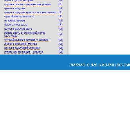
букет из роз в вакууме
[M]
корзина цветов с маленькими розами
[Я]
цветы в вакууме
[M]
цветы в вакууме купить в москве дешево
[Я]
www.flowers-moscow.ru
[Я]
из живых цветов
[M]
flowers-moscow.ru
[Я]
цветы в вакууме фото
[M]
живые цветы в стеклянной колбе
[M]
краснодар
оптовый рынок в жулебино конфеты
[M]
лилии с доставкой москва
[M]
цветы-в-вакуумной-упаковке
[M]
купить цветок жених и невеста
[M]
ГЛАВНАЯ
|
О НАС
|
СКИДКИ
|
ДОСТА