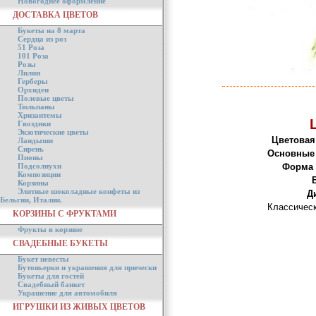
Новогоднее оформление
ДОСТАВКА ЦВЕТОВ
Букеты на 8 марта
Сердца из роз
51 Роза
101 Роза
Розы
Лилии
Герберы
Орхидеи
Полевые цветы
Тюльпаны
Хризантемы
Гвоздики
Экзотические цветы
Цветовая
Ландыши
Сирень
Основные 
Пионы
Подсолнухи
Форма 
Композиции
Корзины
Элитные шоколадные конфеты из
Д
Бельгии, Италии.
Классическ
КОРЗИНЫ С ФРУКТАМИ
Фрукты в корзине
СВАДЕБНЫЕ БУКЕТЫ
Букет невесты
Бутоньерки и украшения для прически
Букеты для гостей
Свадебный банкет
Украшение для автомобиля
ИГРУШКИ ИЗ ЖИВЫХ ЦВЕТОВ