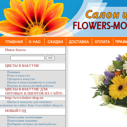
Поиск букета
ЦВЕТЫ В ВАКУУМЕ
Новинки
Розы в вакууме
Орхидеи в вакууме
Цветы в вакууме(цветы в стекле)
Букеты из мыла ручной работы
ЦВЕТЫ В ВАКУУМЕ ДЛЯ
ОПТОВЫХ КЛИЕНТОВ НА САЙТЕ:
http://www.buket-shop.ru
Цветы в вакууме для оптовых
клиентов на сайте: http://www.buket-shop.ru
НОВЫЙ ГОД
Новогодние композиции
Новогодние корзины
Имбирное печенье ручной работы