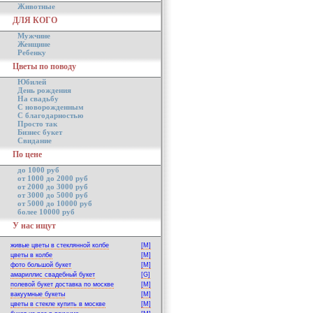
Животные
ДЛЯ КОГО
Мужчине
Женщине
Ребенку
Цветы по поводу
Юбилей
День рождения
На свадьбу
С новорожденным
С благодарностью
Просто так
Бизнес букет
Свидание
По цене
до 1000 руб
от 1000 до 2000 руб
от 2000 до 3000 руб
от 3000 до 5000 руб
от 5000 до 10000 руб
более 10000 руб
У нас ищут
живые цветы в стеклянной колбе
[M]
цветы в колбе
[M]
фото большой букет
[M]
амариллис свадебный букет
[G]
полевой букет доставка по москве
[M]
вакуумные букеты
[M]
цветы в стекле купить в москве
[M]