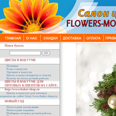
Поиск букета
ЦВЕТЫ В ВАКУУМЕ
Новинки
Розы в вакууме
Орхидеи в вакууме
Цветы в вакууме(цветы в стекле)
Букеты из мыла ручной работы
ЦВЕТЫ В ВАКУУМЕ ДЛЯ
ОПТОВЫХ КЛИЕНТОВ НА САЙТЕ:
http://www.buket-shop.ru
Цветы в вакууме для оптовых
клиентов на сайте: http://www.buket-shop.ru
НОВЫЙ ГОД
Новогодние композиции
Новогодние корзины
Имбирное печенье ручной работы