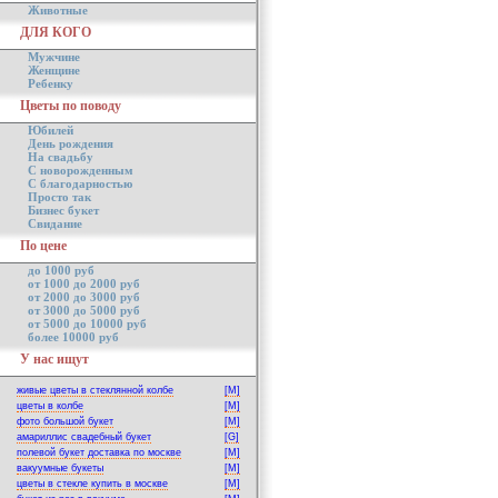
Животные
ДЛЯ КОГО
Мужчине
Женщине
Ребенку
Цветы по поводу
Юбилей
День рождения
На свадьбу
С новорожденным
С благодарностью
Просто так
Бизнес букет
Свидание
По цене
до 1000 руб
от 1000 до 2000 руб
от 2000 до 3000 руб
от 3000 до 5000 руб
от 5000 до 10000 руб
более 10000 руб
У нас ищут
живые цветы в стеклянной колбе
[M]
цветы в колбе
[M]
фото большой букет
[M]
амариллис свадебный букет
[G]
полевой букет доставка по москве
[M]
вакуумные букеты
[M]
цветы в стекле купить в москве
[M]