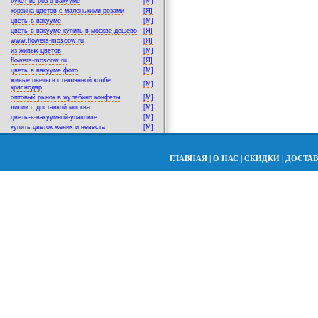
букет из роз в вакууме
[M]
корзина цветов с маленькими розами
[Я]
цветы в вакууме
[M]
цветы в вакууме купить в москве дешево
[Я]
www.flowers-moscow.ru
[Я]
из живых цветов
[M]
flowers-moscow.ru
[Я]
цветы в вакууме фото
[M]
живые цветы в стеклянной колбе
[M]
краснодар
оптовый рынок в жулебино конфеты
[M]
лилии с доставкой москва
[M]
цветы-в-вакуумной-упаковке
[M]
купить цветок жених и невеста
[M]
ГЛАВНАЯ
|
О НАС
|
СКИДКИ
|
ДОСТА