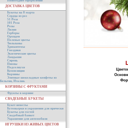
Новогоднее оформление
ДОСТАВКА ЦВЕТОВ
Букеты на 8 марта
Сердца из роз
51 Роза
101 Роза
Розы
Лилии
Герберы
Орхидеи
Полевые цветы
Тюльпаны
Хризантемы
Гвоздики
Экзотические цветы
Ландыши
Сирень
Пионы
Подсолнухи
Цвето
Композиции
Корзины
Основн
Элитные шоколадные конфеты из
Фор
Бельгии, Италии.
КОРЗИНЫ С ФРУКТАМИ
Фрукты в корзине
СВАДЕБНЫЕ БУКЕТЫ
Букет невесты
Бутоньерки и украшения для прически
Букеты для гостей
Свадебный банкет
Украшение для автомобиля
ИГРУШКИ ИЗ ЖИВЫХ ЦВЕТОВ