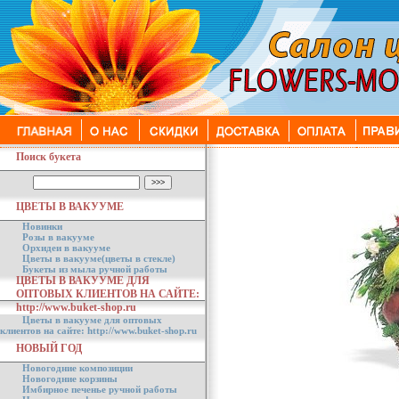
Поиск букета
ЦВЕТЫ В ВАКУУМЕ
Новинки
Розы в вакууме
Орхидеи в вакууме
Цветы в вакууме(цветы в стекле)
Букеты из мыла ручной работы
ЦВЕТЫ В ВАКУУМЕ ДЛЯ
ОПТОВЫХ КЛИЕНТОВ НА САЙТЕ:
http://www.buket-shop.ru
Цветы в вакууме для оптовых
клиентов на сайте: http://www.buket-shop.ru
НОВЫЙ ГОД
Новогодние композиции
Новогодние корзины
Имбирное печенье ручной работы