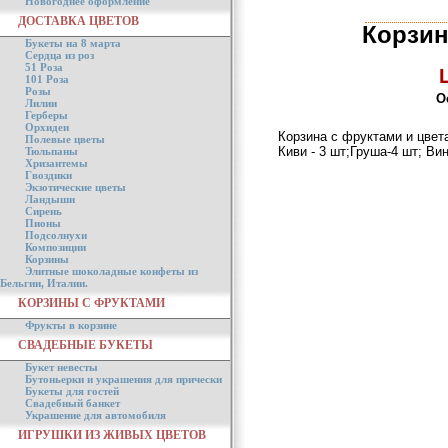
Новогоднее оформление
ДОСТАВКА ЦВЕТОВ
Корзин
Букеты на 8 марта
Сердца из роз
51 Роза
101 Роза
Розы
О
Лилии
Герберы
Орхидеи
Корзина с фруктами и цвета
Полевые цветы
Киви - 3 шт;Груша-4 шт; Ви
Тюльпаны
Хризантемы
Гвоздики
Экзотические цветы
Ландыши
Сирень
Пионы
Подсолнухи
Композиции
Корзины
Элитные шоколадные конфеты из
Бельгии, Италии.
КОРЗИНЫ С ФРУКТАМИ
Фрукты в корзине
СВАДЕБНЫЕ БУКЕТЫ
Букет невесты
Бутоньерки и украшения для прически
Букеты для гостей
Свадебный банкет
Украшение для автомобиля
ИГРУШКИ ИЗ ЖИВЫХ ЦВЕТОВ