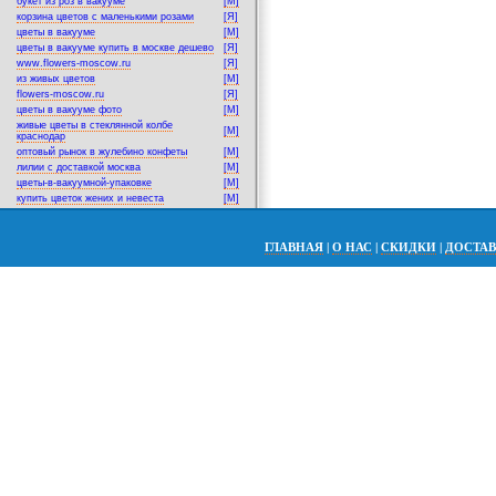
букет из роз в вакууме
[M]
корзина цветов с маленькими розами
[Я]
цветы в вакууме
[M]
цветы в вакууме купить в москве дешево
[Я]
www.flowers-moscow.ru
[Я]
из живых цветов
[M]
flowers-moscow.ru
[Я]
цветы в вакууме фото
[M]
живые цветы в стеклянной колбе
[M]
краснодар
оптовый рынок в жулебино конфеты
[M]
лилии с доставкой москва
[M]
цветы-в-вакуумной-упаковке
[M]
купить цветок жених и невеста
[M]
ГЛАВНАЯ
|
О НАС
|
СКИДКИ
|
ДОСТА