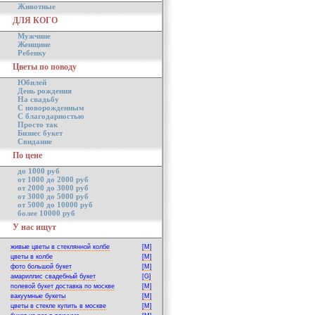
Животные
ДЛЯ КОГО
Мужчине
Женщине
Ребенку
Цветы по поводу
Юбилей
День рождения
На свадьбу
С новорожденным
С благодарностью
Просто так
Бизнес букет
Свидание
По цене
до 1000 руб
от 1000 до 2000 руб
от 2000 до 3000 руб
от 3000 до 5000 руб
от 5000 до 10000 руб
более 10000 руб
У нас ищут
живые цветы в стеклянной колбе
[M]
цветы в колбе
[M]
фото большой букет
[M]
амариллис свадебный букет
[G]
полевой букет доставка по москве
[M]
вакуумные букеты
[M]
цветы в стекле купить в москве
[M]