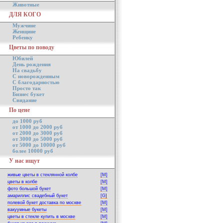
Животные
ДЛЯ КОГО
Мужчине
Женщине
Ребенку
Цветы по поводу
Юбилей
День рождения
На свадьбу
С новорожденным
С благодарностью
Просто так
Бизнес букет
Свидание
По цене
до 1000 руб
от 1000 до 2000 руб
от 2000 до 3000 руб
от 3000 до 5000 руб
от 5000 до 10000 руб
более 10000 руб
У нас ищут
живые цветы в стеклянной колбе
[M]
цветы в колбе
[M]
фото большой букет
[M]
амариллис свадебный букет
[G]
полевой букет доставка по москве
[M]
вакуумные букеты
[M]
цветы в стекле купить в москве
[M]