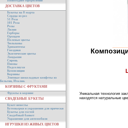
Новогоднее оформление
ДОСТАВКА ЦВЕТОВ
Букеты на 8 марта
Сердца из роз
51 Роза
101 Роза
Розы
Лилии
Герберы
Орхидеи
Полевые цветы
Тюльпаны
Хризантемы
Композици
Гвоздики
Экзотические цветы
Ландыши
Сирень
Пионы
Подсолнухи
Композиции
Корзины
Элитные шоколадные конфеты из
Бельгии, Италии.
КОРЗИНЫ С ФРУКТАМИ
Фрукты в корзине
Уникальная технология зак
находятся натуральные цве
СВАДЕБНЫЕ БУКЕТЫ
Букет невесты
Бутоньерки и украшения для прически
Букеты для гостей
Свадебный банкет
Украшение для автомобиля
ИГРУШКИ ИЗ ЖИВЫХ ЦВЕТОВ