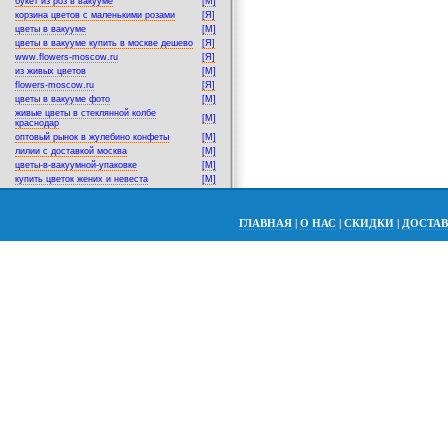
букет из роз в вакууме
[M]
корзина цветов с маленькими розами
[Я]
цветы в вакууме
[M]
цветы в вакууме купить в москве дешево
[Я]
www.flowers-moscow.ru
[Я]
из живых цветов
[M]
flowers-moscow.ru
[Я]
цветы в вакууме фото
[M]
живые цветы в стеклянной колбе
[M]
краснодар
оптовый рынок в жулебино конфеты
[M]
лилии с доставкой москва
[M]
цветы-в-вакуумной-упаковке
[M]
купить цветок жених и невеста
[M]
ГЛАВНАЯ
|
О НАС
|
СКИДКИ
|
ДОСТА