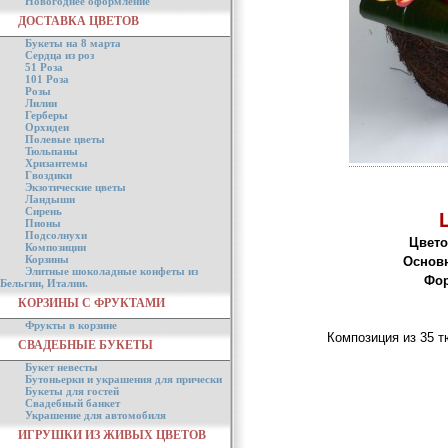
Новогоднее оформление
ДОСТАВКА ЦВЕТОВ
Букеты на 8 марта
Сердца из роз
51 Роза
101 Роза
Розы
Лилии
Герберы
Орхидеи
Полевые цветы
Тюльпаны
Хризантемы
Гвоздики
Экзотические цветы
Ландыши
Сирень
Пионы
Подсолнухи
Цвето
Композиции
Корзины
Основ
Элитные шоколадные конфеты из
Фор
Бельгии, Италии.
КОРЗИНЫ С ФРУКТАМИ
Фрукты в корзине
Композиция из 35 т
СВАДЕБНЫЕ БУКЕТЫ
Букет невесты
Бутоньерки и украшения для прически
Букеты для гостей
Свадебный банкет
Украшение для автомобиля
ИГРУШКИ ИЗ ЖИВЫХ ЦВЕТОВ