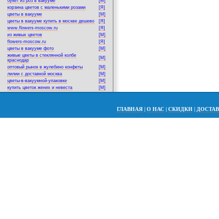
букет из роз в вакууме
[M]
корзина цветов с маленькими розами
[Я]
цветы в вакууме
[M]
цветы в вакууме купить в москве дешево
[Я]
www.flowers-moscow.ru
[Я]
из живых цветов
[M]
flowers-moscow.ru
[Я]
цветы в вакууме фото
[M]
живые цветы в стеклянной колбе
[M]
краснодар
оптовый рынок в жулебино конфеты
[M]
лилии с доставкой москва
[M]
цветы-в-вакуумной-упаковке
[M]
купить цветок жених и невеста
[M]
ГЛАВНАЯ
|
О НАС
|
СКИДКИ
|
ДОСТА