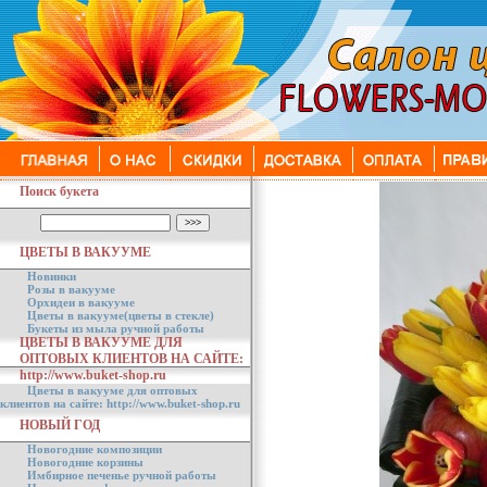
Поиск букета
ЦВЕТЫ В ВАКУУМЕ
Новинки
Розы в вакууме
Орхидеи в вакууме
Цветы в вакууме(цветы в стекле)
Букеты из мыла ручной работы
ЦВЕТЫ В ВАКУУМЕ ДЛЯ
ОПТОВЫХ КЛИЕНТОВ НА САЙТЕ:
http://www.buket-shop.ru
Цветы в вакууме для оптовых
клиентов на сайте: http://www.buket-shop.ru
НОВЫЙ ГОД
Новогодние композиции
Новогодние корзины
Имбирное печенье ручной работы