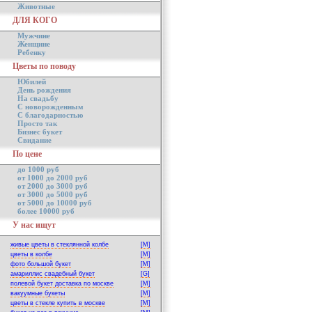
Животные
ДЛЯ КОГО
Мужчине
Женщине
Ребенку
Цветы по поводу
Юбилей
День рождения
На свадьбу
С новорожденным
С благодарностью
Просто так
Бизнес букет
Свидание
По цене
до 1000 руб
от 1000 до 2000 руб
от 2000 до 3000 руб
от 3000 до 5000 руб
от 5000 до 10000 руб
более 10000 руб
У нас ищут
живые цветы в стеклянной колбе
[M]
цветы в колбе
[M]
фото большой букет
[M]
амариллис свадебный букет
[G]
полевой букет доставка по москве
[M]
вакуумные букеты
[M]
цветы в стекле купить в москве
[M]