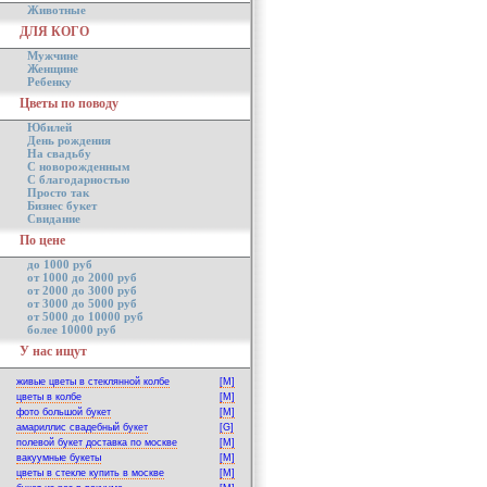
Животные
ДЛЯ КОГО
Мужчине
Женщине
Ребенку
Цветы по поводу
Юбилей
День рождения
На свадьбу
С новорожденным
С благодарностью
Просто так
Бизнес букет
Свидание
По цене
до 1000 руб
от 1000 до 2000 руб
от 2000 до 3000 руб
от 3000 до 5000 руб
от 5000 до 10000 руб
более 10000 руб
У нас ищут
живые цветы в стеклянной колбе
[M]
цветы в колбе
[M]
фото большой букет
[M]
амариллис свадебный букет
[G]
полевой букет доставка по москве
[M]
вакуумные букеты
[M]
цветы в стекле купить в москве
[M]