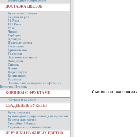
Новогоднее оформление
ДОСТАВКА ЦВЕТОВ
Букеты на 8 марта
Сердца из роз
51 Роза
101 Роза
Розы
Лилии
Герберы
Орхидеи
Полевые цветы
Тюльпаны
Хризантемы
Гвоздики
Экзотические цветы
Ландыши
Сирень
Пионы
Подсолнухи
Композиции
Корзины
Элитные шоколадные конфеты из
Бельгии, Италии.
Уникальная технология 
КОРЗИНЫ С ФРУКТАМИ
Фрукты в корзине
СВАДЕБНЫЕ БУКЕТЫ
Букет невесты
Бутоньерки и украшения для прически
Букеты для гостей
Свадебный банкет
Украшение для автомобиля
ИГРУШКИ ИЗ ЖИВЫХ ЦВЕТОВ