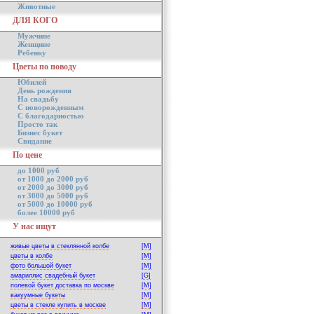
Животные
ДЛЯ КОГО
Мужчине
Женщине
Ребенку
Цветы по поводу
Юбилей
День рождения
На свадьбу
С новорожденным
С благодарностью
Просто так
Бизнес букет
Свидание
По цене
до 1000 руб
от 1000 до 2000 руб
от 2000 до 3000 руб
от 3000 до 5000 руб
от 5000 до 10000 руб
более 10000 руб
У нас ищут
живые цветы в стеклянной колбе
[M]
цветы в колбе
[M]
фото большой букет
[M]
амариллис свадебный букет
[G]
полевой букет доставка по москве
[M]
вакуумные букеты
[M]
цветы в стекле купить в москве
[M]