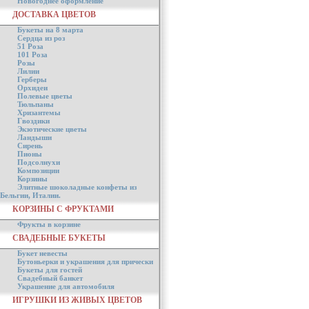
Новогоднее оформление
ДОСТАВКА ЦВЕТОВ
Букеты на 8 марта
Сердца из роз
51 Роза
101 Роза
Розы
Лилии
Герберы
Орхидеи
Полевые цветы
Тюльпаны
Хризантемы
Гвоздики
Экзотические цветы
Ландыши
Сирень
Пионы
Подсолнухи
Композиции
Корзины
Элитные шоколадные конфеты из
Бельгии, Италии.
КОРЗИНЫ С ФРУКТАМИ
Фрукты в корзине
СВАДЕБНЫЕ БУКЕТЫ
Букет невесты
Бутоньерки и украшения для прически
Букеты для гостей
Свадебный банкет
Украшение для автомобиля
ИГРУШКИ ИЗ ЖИВЫХ ЦВЕТОВ